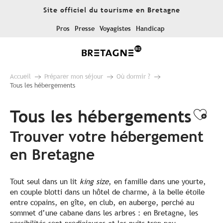
Aller
Site officiel du tourisme en Bretagne
au
contenu
Pros
Presse
Voyagistes
Handicap
principal
Accueil
Préparer mon séjour
Où dormir ?
Tous les hébergements
Tous les hébergements
Ajo
Trouver votre hébergement
en Bretagne
Tout seul dans un lit
king size
, en famille dans une yourte,
en couple blotti dans un hôtel de charme, à la belle étoile
entre copains, en gîte, en club, en auberge, perché au
sommet d’une cabane dans les arbres : en Bretagne, les