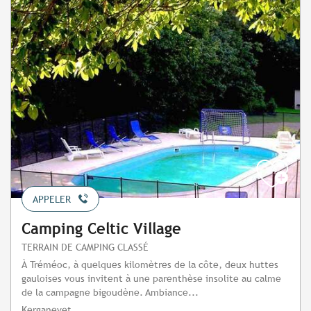
APPELER
Camping Celtic Village
TERRAIN DE CAMPING CLASSÉ
À Tréméoc, à quelques kilomètres de la côte, deux huttes
gauloises vous invitent à une parenthèse insolite au calme
de la campagne bigoudène. Ambiance...
Kerganevet