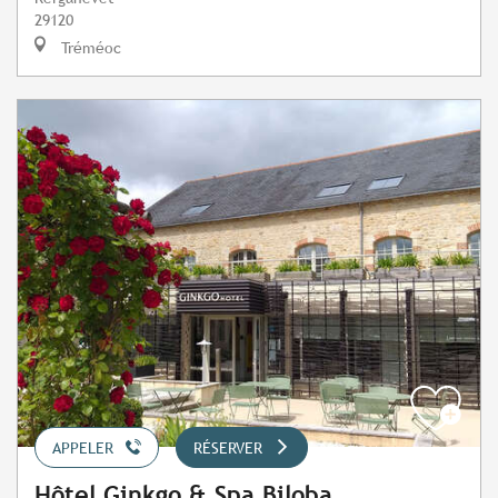
29120
Tréméoc
APPELER
RÉSERVER
Hôtel Ginkgo & Spa Biloba