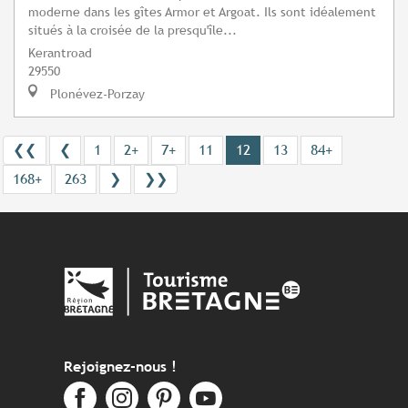
moderne dans les gîtes Armor et Argoat. Ils sont idéalement
situés à la croisée de la presqu'île...
Kerantroad
29550
Plonévez-Porzay
❮❮
❮
1
2+
7+
11
12
13
84+
168+
263
❯
❯❯
Rejoignez-nous !