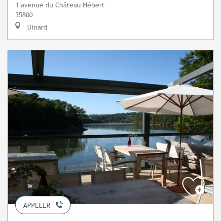
1 avenue du Château Hébert
35800
Dinard
APPELER