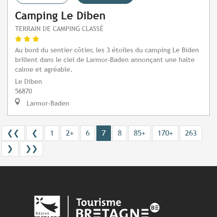
Camping Le Diben
TERRAIN DE CAMPING CLASSÉ
Au bord du sentier côtier, les 3 étoiles du camping Le Biden
brillent dans le ciel de Larmor-Baden annonçant une halte
calme et agréable.
Le Diben
56870
Larmor-Baden
❮❮
❮
1
2+
6
7
8
85+
170+
263
❯
❯❯