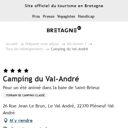
Aller
Site officiel du tourisme en Bretagne
au
contenu
Pros
Presse
Voyagistes
Handicap
principal
Accueil
Préparer mon séjour
Où dormir ?
Tous les hébergements
Camping du Val-André
Camping du Val-André
Pour un été animé dans la baie de Saint-Brieuc
TERRAIN DE CAMPING CLASSÉ
26 Rue Jean Le Brun, Le Val-André, 22370 Pléneuf-Val-
André
M'y rendre