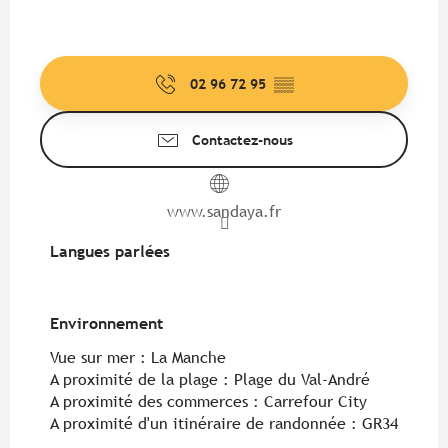
02 96 72 95
▒▒
Contactez-nous
www.sandaya.fr
Langues parlées
Langues parlées
Environnement
Environnement
Vue sur mer :
La Manche
A proximité de la plage :
Plage du Val-André
A proximité des commerces :
Carrefour City
A proximité d'un itinéraire de randonnée :
GR34