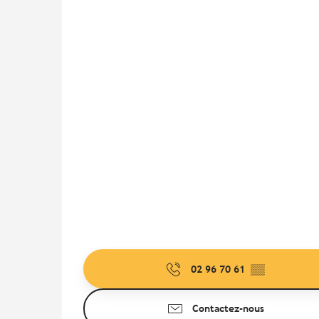
02 96 70 61
▒▒
Contactez-nous