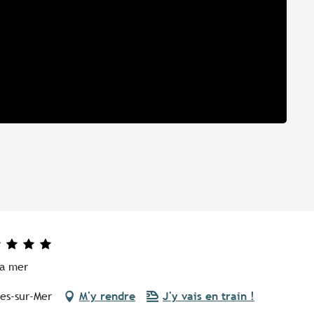
la mer
les-sur-Mer
M'y rendre
J'y vais en train !