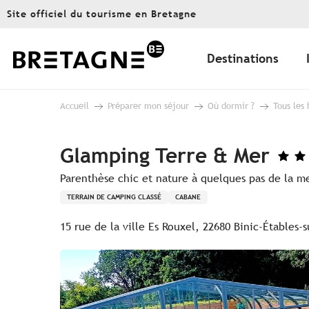
Aller
Site officiel du tourisme en Bretagne
au
contenu
principal
Destinations
Accueil
Préparer mon séjour
Où dormir ?
Tous les
Glamping Terre & Mer
Parenthèse chic et nature à quelques pas de la m
TERRAIN DE CAMPING CLASSÉ
CABANE
15 rue de la ville Es Rouxel, 22680 Binic-Étables-