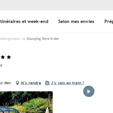
Itinéraires et week-end
Selon mes envies
Pré
 hébergements
Glamping Terre & Mer
er
sur-Mer
M'y rendre
J'y vais en train !