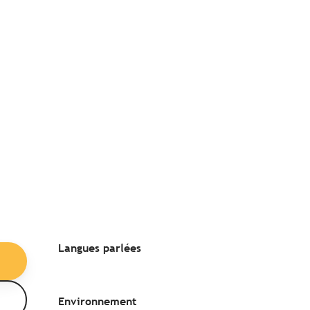
Langues parlées
Langues parlées
Environnement
Environnement