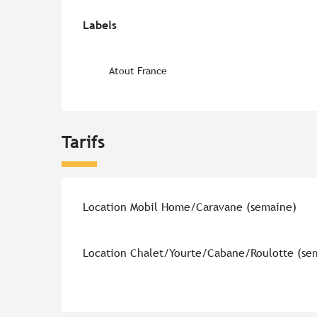
Offres de prestations
Labels
Labels
Atout France
Tarifs
Tarifs 2026
Location Mobil Home/Caravane (semaine)
Location Chalet/Yourte/Cabane/Roulotte (se