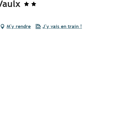
Vaulx
M'y rendre
J'y vais en train !