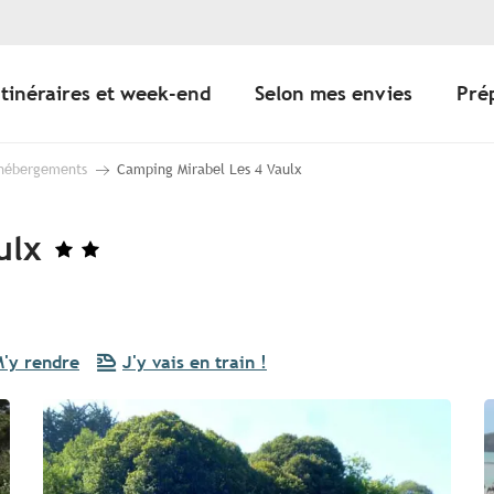
Itinéraires et week-end
Selon mes envies
Pré
 hébergements
Camping Mirabel Les 4 Vaulx
ulx
'y rendre
J'y vais en train !