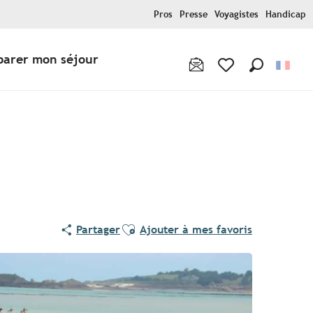
Pros
Presse
Voyagistes
Handicap
parer mon séjour
Recherche
Voir les favoris
Ajouter aux favoris
Partager
Ajouter à mes favoris