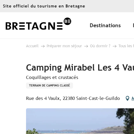
Aller
Site officiel du tourisme en Bretagne
au
contenu
principal
Destinations
Accueil
Préparer mon séjour
Où dormir ?
Tous les
Camping Mirabel Les 4 Va
Coquillages et crustacés
TERRAIN DE CAMPING CLASSÉ
Rue des 4 Vaulx, 22380 Saint-Cast-le-Guildo
M