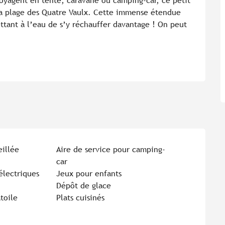
oyagent en tente, caravane ou camping-car, ce petit 
la plage des Quatre Vaulx. Cette immense étendue 
ttant à l’eau de s’y réchauffer davantage ! On peut 
eillée
Aire de service pour camping-
car
lectriques
Jeux pour enfants
Dépôt de glace
toile
Plats cuisinés