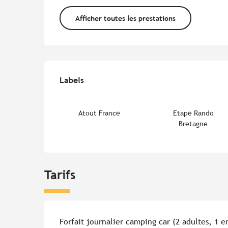
Afficher toutes les prestations
Offres de prestations
Labels
Labels
Atout France
Etape Rando
Bretagne
Tarifs
Tarifs 2026
Forfait journalier camping car (2 adultes, 1