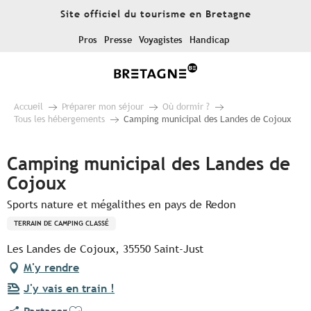
Aller
Site officiel du tourisme en Bretagne
au
contenu
Pros
Presse
Voyagistes
Handicap
principal
Accueil
Préparer mon séjour
Où dormir ?
Tous les hébergements
Camping municipal des Landes de Cojoux
Camping municipal des Landes de
Cojoux
Sports nature et mégalithes en pays de Redon
TERRAIN DE CAMPING CLASSÉ
Les Landes de Cojoux, 35550 Saint-Just
M'y rendre
J'y vais en train !
Ajouter aux favoris