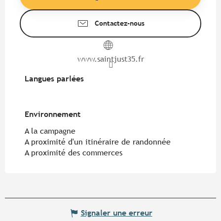
Contactez-nous
www.saintjust35.fr
Langues parlées
Langues parlées
Environnement
Environnement
A la campagne
A proximité d'un itinéraire de randonnée
A proximité des commerces
Signaler une erreur