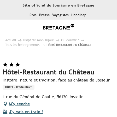
Aller
Site officiel du tourisme en Bretagne
au
contenu
Pros
Presse
Voyagistes
Handicap
principal
Accueil
Préparer mon séjour
Où dormir ?
Tous les hébergements
Hôtel-Restaurant du Château
Hôtel-Restaurant du Château
Histoire, nature et tradition, face au château de Josselin
HÔTEL - RESTAURANT
1 rue du Général de Gaulle, 56120 Josselin
M'y rendre
J'y vais en train !