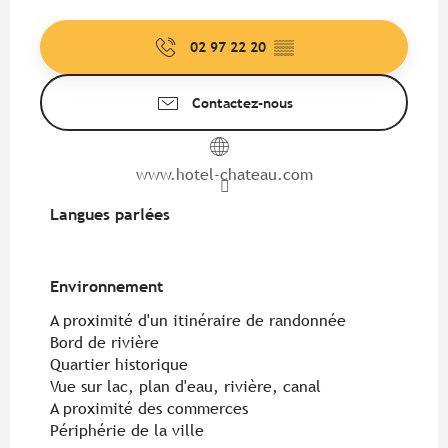
02 97 22 20
▒▒
Contactez-nous
www.hotel-chateau.com
Langues parlées
Langues parlées
Environnement
Environnement
A proximité d'un itinéraire de randonnée
Bord de rivière
Quartier historique
Vue sur lac, plan d'eau, rivière, canal
A proximité des commerces
Périphérie de la ville