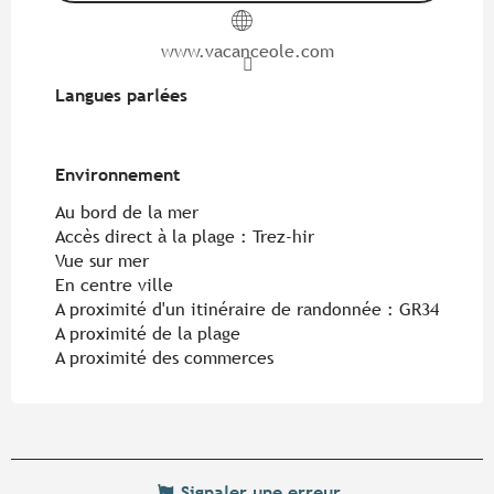
www.vacanceole.com
Langues parlées
Langues parlées
Environnement
Environnement
Au bord de la mer
Accès direct à la plage :
Trez-hir
Vue sur mer
En centre ville
A proximité d'un itinéraire de randonnée :
GR34
A proximité de la plage
A proximité des commerces
Signaler une erreur