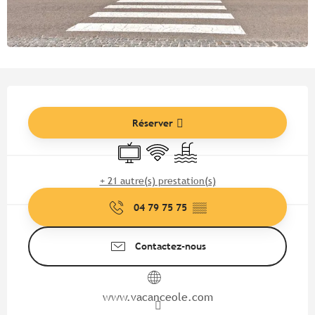
Ouverture et coordonnées
Réserver
Télévision
WiFi
Piscine
+ 21 autre(s) prestation(s)
04 79 75 75
▒▒
Contactez-nous
www.vacanceole.com