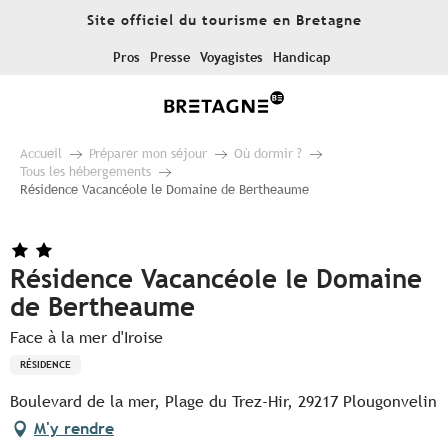
Aller
Site officiel du tourisme en Bretagne
au
contenu
Pros
Presse
Voyagistes
Handicap
principal
Accueil
Préparer mon séjour
Où dormir ?
Tous les hébergements
Résidence Vacancéole le Domaine de Bertheaume
Résidence Vacancéole le Domaine
de Bertheaume
Face à la mer d'Iroise
RÉSIDENCE
Boulevard de la mer, Plage du Trez-Hir, 29217 Plougonvelin
M'y rendre