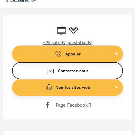
Ouverture et coordonnées
Télévision
WiFi
+ 28 autre(s) prestation(s)
Appeler
Contactez-nous
Voir les sites web
Page Facebook