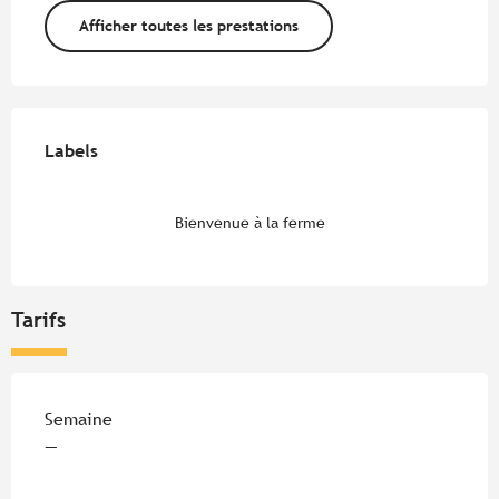
Afficher toutes les prestations
Offres de prestations
Labels
Labels
Bienvenue à la ferme
Tarifs
Tarifs 2026
Semaine
—