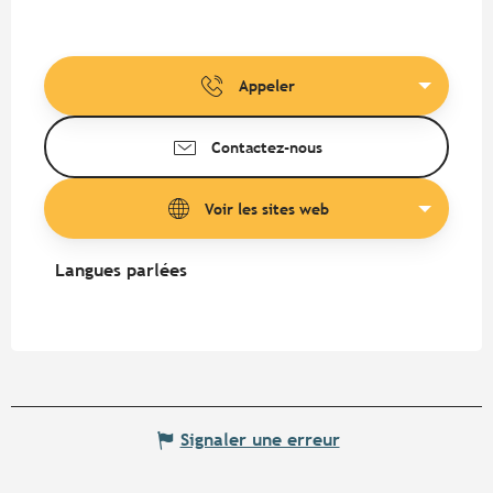
Appeler
Contactez-nous
Voir les sites web
Langues parlées
Langues parlées
Signaler une erreur