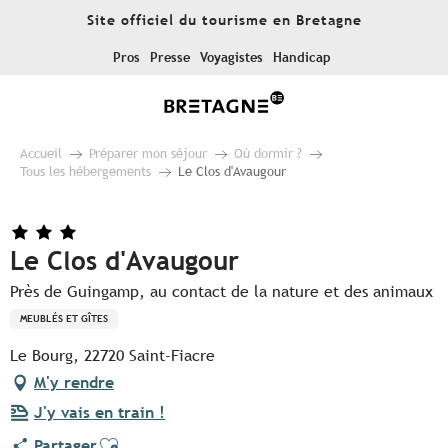
Aller
Site officiel du tourisme en Bretagne
au
contenu
Pros
Presse
Voyagistes
Handicap
principal
Accueil
Préparer mon séjour
Où dormir ?
Tous les hébergements
Le Clos d'Avaugour
Le Clos d'Avaugour
Près de Guingamp, au contact de la nature et des animaux
MEUBLÉS ET GÎTES
Le Bourg, 22720 Saint-Fiacre
M'y rendre
J'y vais en train !
Ajouter aux favoris
Partager