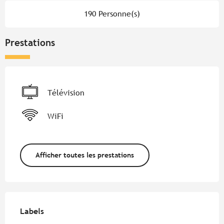
190 Personne(s)
Prestations
Télévision
WiFi
Afficher toutes les prestations
Offres de prestations
Labels
Labels