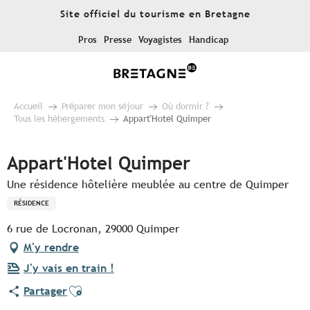
Aller
Site officiel du tourisme en Bretagne
au
contenu
Pros
Presse
Voyagistes
Handicap
principal
Accueil
Préparer mon séjour
Où dormir ?
Tous les hébergements
Appart'Hotel Quimper
Appart'Hotel Quimper
Une résidence hôtelière meublée au centre de Quimper
RÉSIDENCE
6 rue de Locronan, 29000 Quimper
M'y rendre
J'y vais en train !
Ajouter aux favoris
Partager