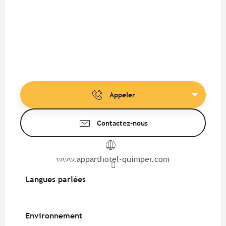
Appeler
Contactez-nous
www.apparthotel-quimper.com
Langues parlées
Langues parlées
Environnement
Environnement