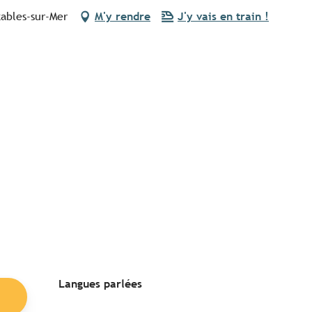
tables-sur-Mer
M'y rendre
J'y vais en train !
Langues parlées
Langues parlées