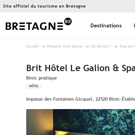
Aller
Site officiel du tourisme en Bretagne
au
contenu
principal
Destinations
Accueil
Préparer mon séjour
Où dormir ?
Tous les
Brit Hôtel Le Galion & Sp
Binic pratique
HÔTEL
Impasse des Fontaines Gicquel, 22520 Binic-Établ