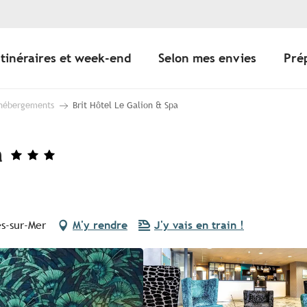
Itinéraires et week-end
Selon mes envies
Pré
 hébergements
Brit Hôtel Le Galion & Spa
a
es-sur-Mer
M'y rendre
J'y vais en train !