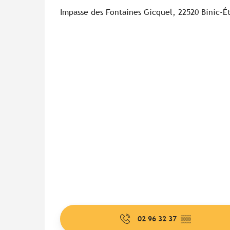
Impasse des Fontaines Gicquel, 22520 Binic-É
02 96 32 37
▒▒