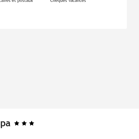
aires et postaux
Chèques Vacances
Spa