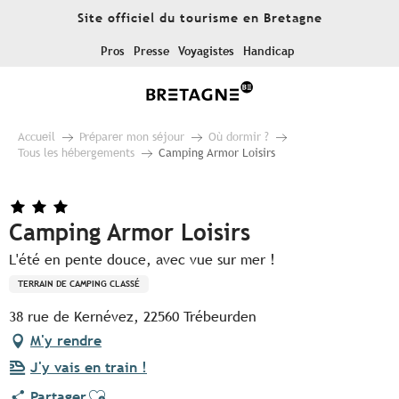
Aller
Site officiel du tourisme en Bretagne
au
contenu
Pros
Presse
Voyagistes
Handicap
principal
Accueil
Préparer mon séjour
Où dormir ?
Tous les hébergements
Camping Armor Loisirs
Camping Armor Loisirs
L'été en pente douce, avec vue sur mer !
TERRAIN DE CAMPING CLASSÉ
38 rue de Kernévez, 22560 Trébeurden
M'y rendre
J'y vais en train !
Ajouter aux favoris
Partager