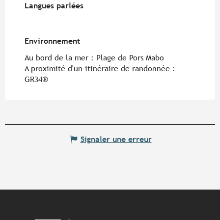
Langues parlées
Langues parlées
Environnement
Environnement
Au bord de la mer :
Plage de Pors Mabo
A proximité d'un itinéraire de randonnée :
GR34®
Signaler une erreur