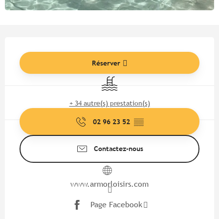
Ouverture et coordonnées
Réserver
Piscine
+ 34 autre(s) prestation(s)
02 96 23 52
▒▒
Contactez-nous
www.armorloisirs.com
Page Facebook