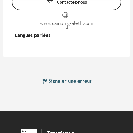
Contactez-nous
www.camping-aleth.com
Langues parlées
Langues parlées
Signaler une erreur