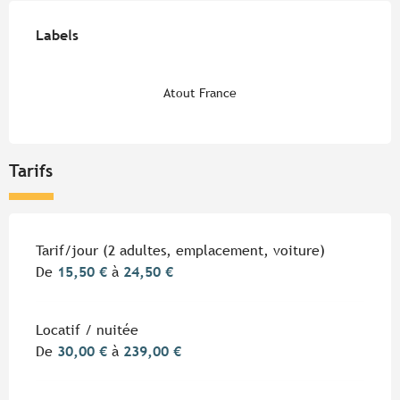
Offres de prestations
Labels
Labels
Atout France
Tarifs
Tarifs 2026
Tarif/jour (2 adultes, emplacement, voiture)
De
15,50 €
à
24,50 €
Locatif / nuitée
De
30,00 €
à
239,00 €