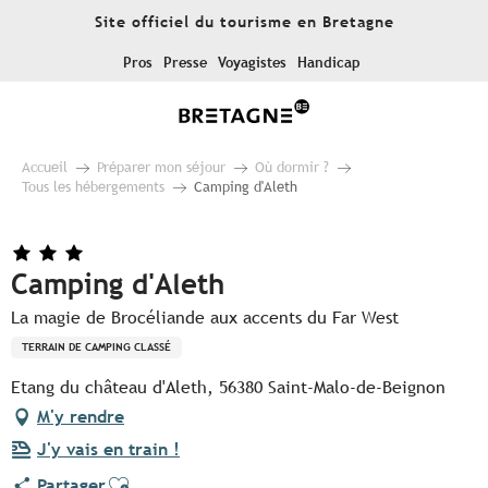
Aller
Site officiel du tourisme en Bretagne
au
contenu
Pros
Presse
Voyagistes
Handicap
principal
Accueil
Préparer mon séjour
Où dormir ?
Tous les hébergements
Camping d'Aleth
Camping d'Aleth
La magie de Brocéliande aux accents du Far West
TERRAIN DE CAMPING CLASSÉ
Etang du château d'Aleth, 56380 Saint-Malo-de-Beignon
M'y rendre
J'y vais en train !
Ajouter aux favoris
Partager