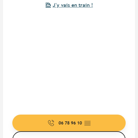
J'y vais en train !
06 78 96 10
▒▒