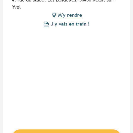
Yvel
M'y rendre
J'y vais en train !