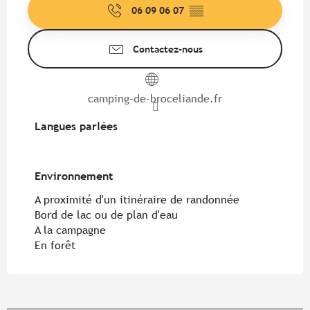
06 09 06 07
▒▒
Contactez-nous
camping-de-broceliande.fr
Langues parlées
Langues parlées
Environnement
Environnement
A proximité d'un itinéraire de randonnée
Bord de lac ou de plan d'eau
A la campagne
En forêt