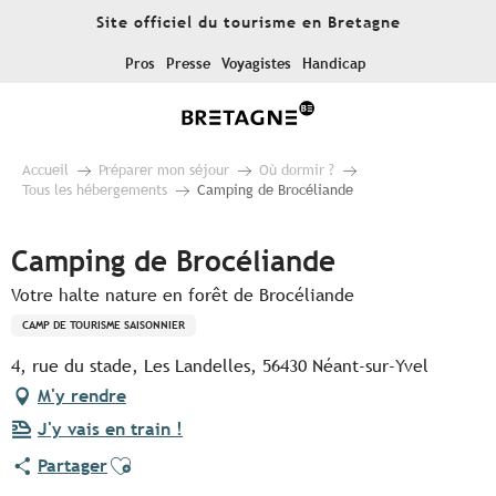
Aller
Site officiel du tourisme en Bretagne
au
contenu
Pros
Presse
Voyagistes
Handicap
principal
Accueil
Préparer mon séjour
Où dormir ?
Tous les hébergements
Camping de Brocéliande
Camping de Brocéliande
Votre halte nature en forêt de Brocéliande
CAMP DE TOURISME SAISONNIER
4, rue du stade, Les Landelles, 56430 Néant-sur-Yvel
M'y rendre
J'y vais en train !
Ajouter aux favoris
Partager