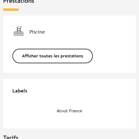
Prestations
Piscine
Afficher toutes les prestations
Offres de prestations
Labels
Labels
Atout France
Tarifs