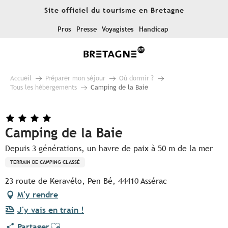
Aller
Site officiel du tourisme en Bretagne
au
contenu
Pros
Presse
Voyagistes
Handicap
principal
Accueil
Préparer mon séjour
Où dormir ?
Tous les hébergements
Camping de la Baie
Camping de la Baie
Depuis 3 générations, un havre de paix à 50 m de la mer
TERRAIN DE CAMPING CLASSÉ
23 route de Keravélo, Pen Bé, 44410 Assérac
M'y rendre
J'y vais en train !
Ajouter aux favoris
Partager