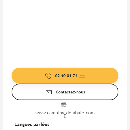
02 40 01 71
▒▒
Contactez-nous
www.camping-delabaie.com
Langues parlées
Langues parlées