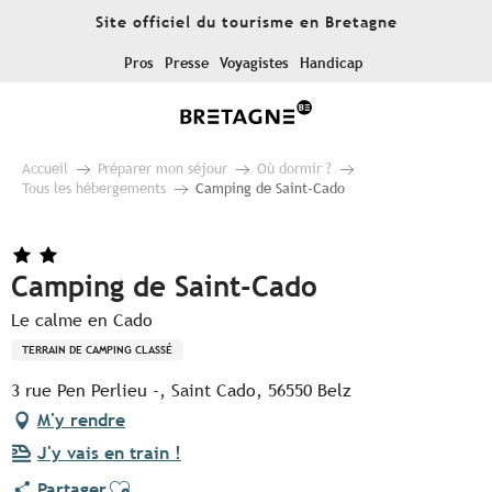
Aller
Site officiel du tourisme en Bretagne
au
contenu
Pros
Presse
Voyagistes
Handicap
principal
Accueil
Préparer mon séjour
Où dormir ?
Tous les hébergements
Camping de Saint-Cado
Camping de Saint-Cado
Le calme en Cado
TERRAIN DE CAMPING CLASSÉ
3 rue Pen Perlieu -, Saint Cado, 56550 Belz
M'y rendre
J'y vais en train !
Ajouter aux favoris
Partager