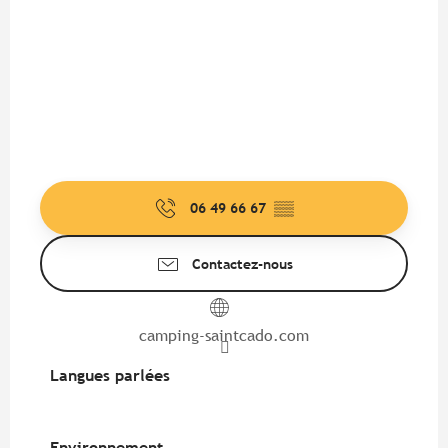
06 49 66 67
▒▒
Contactez-nous
camping-saintcado.com
Langues parlées
Langues parlées
Environnement
Environnement