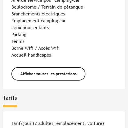
Aire de service pour camping-car
Boulodrome / Terrain de pétanque
Branchements électriques
Emplacement camping car
Jeux pour enfants
Parking
Tennis
Borne Wifi / Accès Wifi
Accueil handicapés
Afficher toutes les prestations
Tarifs
Tarifs 2026
Tarif/jour (2 adultes, emplacement, voiture)