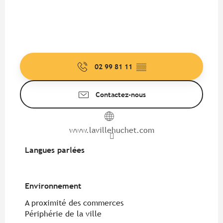
02 99 81 11
▒▒
Contactez-nous
www.lavillehuchet.com
Langues parlées
Langues parlées
Environnement
Environnement
A proximité des commerces
Périphérie de la ville