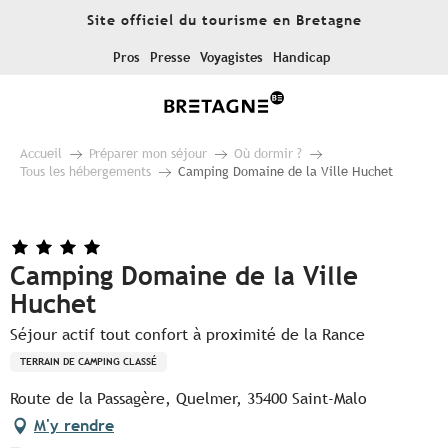
Aller
Site officiel du tourisme en Bretagne
au
contenu
Pros
Presse
Voyagistes
Handicap
principal
Accueil
Préparer mon séjour
Où dormir ?
Tous les hébergements
Camping Domaine de la Ville Huchet
Camping Domaine de la Ville
Huchet
Séjour actif tout confort à proximité de la Rance
TERRAIN DE CAMPING CLASSÉ
Route de la Passagère, Quelmer, 35400 Saint-Malo
M'y rendre