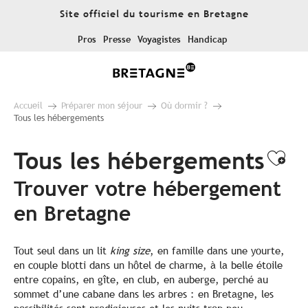
Aller
Site officiel du tourisme en Bretagne
au
contenu
Pros
Presse
Voyagistes
Handicap
principal
Accueil
Préparer mon séjour
Où dormir ?
Tous les hébergements
Tous les hébergements
Ajo
Trouver votre hébergement
en Bretagne
Tout seul dans un lit
king size
, en famille dans une yourte,
en couple blotti dans un hôtel de charme, à la belle étoile
entre copains, en gîte, en club, en auberge, perché au
sommet d’une cabane dans les arbres : en Bretagne, les