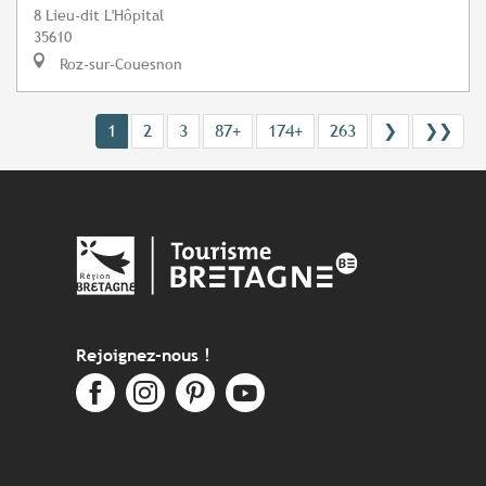
8 Lieu-dit L'Hôpital
35610
Roz-sur-Couesnon
1
2
3
87+
174+
263
❯
❯❯
Rejoignez-nous !