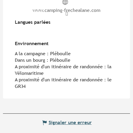
www.camping-frechealane.com
Langues parlées
Langues parlées
Environnement
Environnement
A la campagne :
Pléboulle
Dans un bourg :
Pléboulle
A proximité d'un itinéraire de randonnée :
la
Vélomaritime
A proximité d'un itinéraire de randonnée :
le
GR34
Signaler une erreur