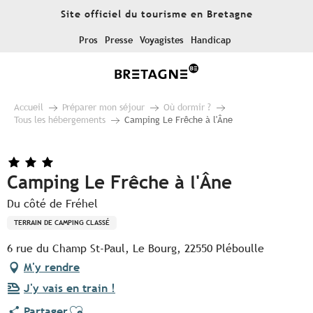
Aller
Site officiel du tourisme en Bretagne
au
contenu
Pros
Presse
Voyagistes
Handicap
principal
Accueil
Préparer mon séjour
Où dormir ?
Tous les hébergements
Camping Le Frêche à l'Âne
Camping Le Frêche à l'Âne
Du côté de Fréhel
TERRAIN DE CAMPING CLASSÉ
6 rue du Champ St-Paul, Le Bourg, 22550 Pléboulle
M'y rendre
J'y vais en train !
Ajouter aux favoris
Partager