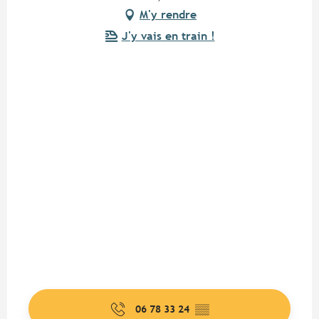
M'y rendre
J'y vais en train !
06 78 33 24
▒▒