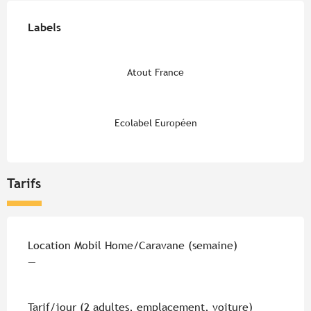
Offres de prestations
Labels
Labels
Atout France
Ecolabel Européen
Tarifs
Tarifs 2026
Location Mobil Home/Caravane (semaine)
—
Tarif/jour (2 adultes, emplacement, voiture)