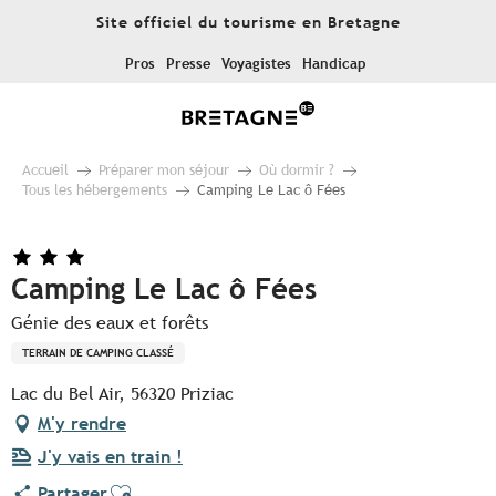
Aller
Site officiel du tourisme en Bretagne
au
contenu
Pros
Presse
Voyagistes
Handicap
principal
Accueil
Préparer mon séjour
Où dormir ?
Tous les hébergements
Camping Le Lac ô Fées
Camping Le Lac ô Fées
Génie des eaux et forêts
TERRAIN DE CAMPING CLASSÉ
Lac du Bel Air, 56320 Priziac
M'y rendre
J'y vais en train !
Ajouter aux favoris
Partager