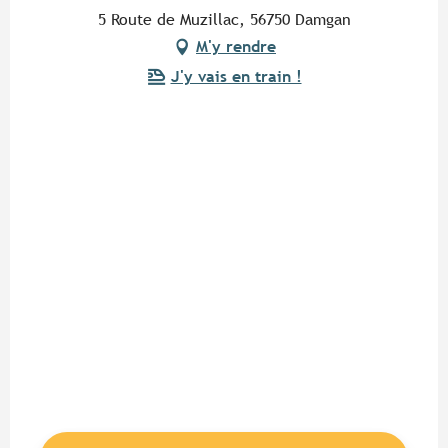
5 Route de Muzillac, 56750 Damgan
M'y rendre
J'y vais en train !