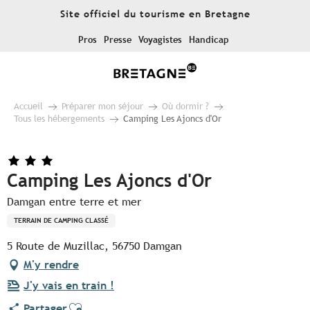
Aller
Site officiel du tourisme en Bretagne
au
contenu
Pros
Presse
Voyagistes
Handicap
principal
Accueil
Préparer mon séjour
Où dormir ?
Tous les hébergements
Camping Les Ajoncs d'Or
Camping Les Ajoncs d'Or
Damgan entre terre et mer
TERRAIN DE CAMPING CLASSÉ
5 Route de Muzillac, 56750 Damgan
M'y rendre
J'y vais en train !
Ajouter aux favoris
Partager