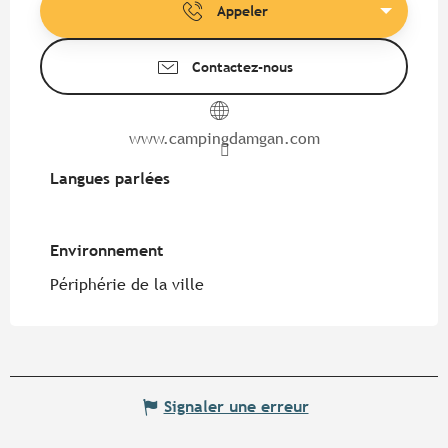
Appeler
Contactez-nous
www.campingdamgan.com
Langues parlées
Langues parlées
Environnement
Environnement
Périphérie de la ville
Signaler une erreur