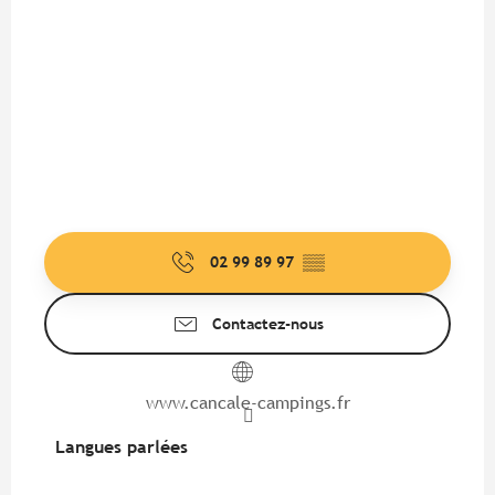
02 99 89 97
▒▒
Contactez-nous
www.cancale-campings.fr
Langues parlées
Langues parlées