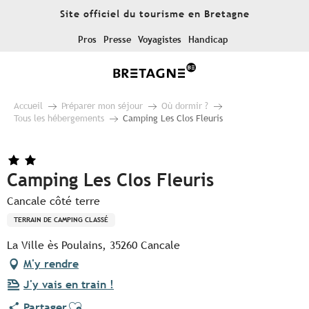
Aller
Site officiel du tourisme en Bretagne
au
contenu
Pros
Presse
Voyagistes
Handicap
principal
Accueil
Préparer mon séjour
Où dormir ?
Tous les hébergements
Camping Les Clos Fleuris
Camping Les Clos Fleuris
Cancale côté terre
TERRAIN DE CAMPING CLASSÉ
La Ville ès Poulains, 35260 Cancale
M'y rendre
J'y vais en train !
Ajouter aux favoris
Partager