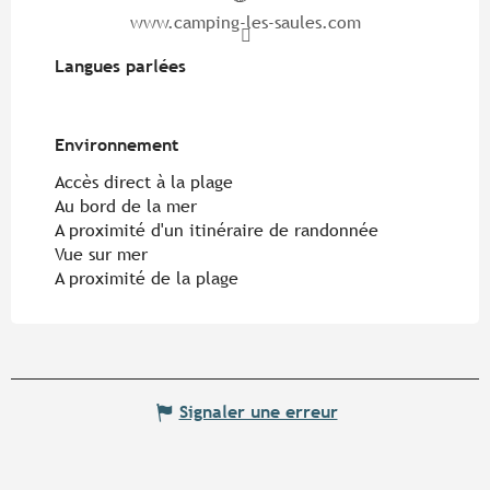
www.camping-les-saules.com
Langues parlées
Langues parlées
Environnement
Environnement
Accès direct à la plage
Au bord de la mer
A proximité d'un itinéraire de randonnée
Vue sur mer
A proximité de la plage
Signaler une erreur