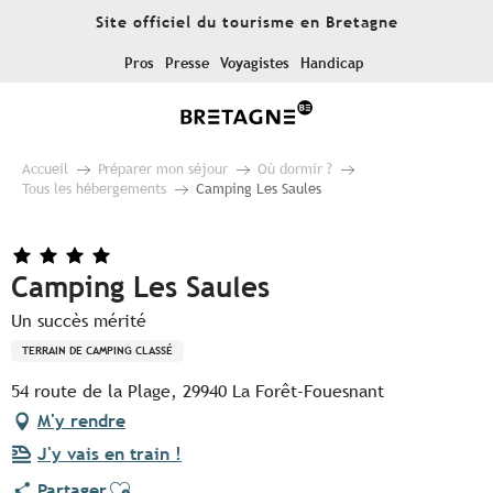
Aller
Site officiel du tourisme en Bretagne
au
contenu
Pros
Presse
Voyagistes
Handicap
principal
Accueil
Préparer mon séjour
Où dormir ?
Tous les hébergements
Camping Les Saules
Camping Les Saules
Un succès mérité
TERRAIN DE CAMPING CLASSÉ
54 route de la Plage, 29940 La Forêt-Fouesnant
M'y rendre
J'y vais en train !
Ajouter aux favoris
Partager