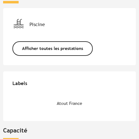
Piscine
Afficher toutes les prestations
Offres de prestations
Labels
Labels
Atout France
Capacité