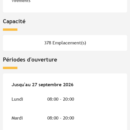
Virements
Capacité
378 Emplacement(s)
Périodes d'ouverture
Du
Jusqu'au
3 avril 2026
27 septembre 2026
au
27 septembre 2026
Lundi
08:00 - 20:00
Mardi
08:00 - 20:00