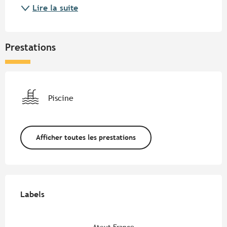
Lire la suite
Prestations
Piscine
Afficher toutes les prestations
Offres de prestations
Labels
Labels
Atout France