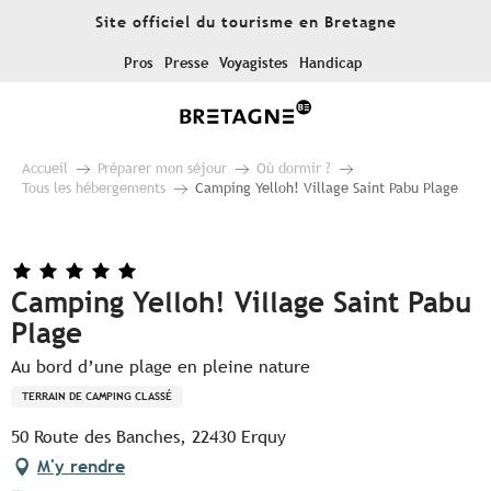
Aller
Site officiel du tourisme en Bretagne
au
contenu
Pros
Presse
Voyagistes
Handicap
principal
Accueil
Préparer mon séjour
Où dormir ?
Tous les hébergements
Camping Yelloh! Village Saint Pabu Plage
Camping Yelloh! Village Saint Pabu
Plage
Au bord d’une plage en pleine nature
TERRAIN DE CAMPING CLASSÉ
50 Route des Banches, 22430 Erquy
M'y rendre