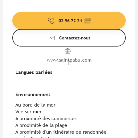
02 96 72 24
▒▒
Contactez-nous
www.saintpabu.com
Langues parlées
Langues parlées
Environnement
Environnement
Au bord de la mer
Vue sur mer
A proximité des commerces
A proximité de la plage
A proximité d'un itinéraire de randonnée