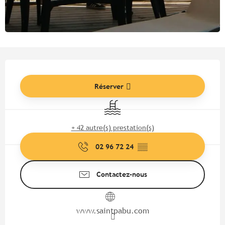
Ouverture et coordonnées
Réserver
Piscine
+ 42 autre(s) prestation(s)
02 96 72 24
▒▒
Contactez-nous
www.saintpabu.com