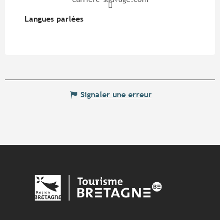
Langues parlées
Langues parlées
Signaler une erreur