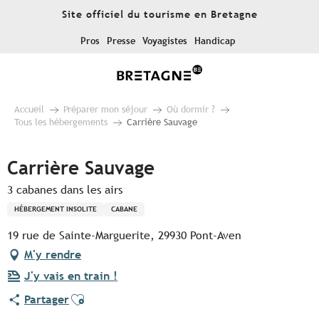
Aller
Site officiel du tourisme en Bretagne
au
contenu
Pros
Presse
Voyagistes
Handicap
principal
Accueil
Préparer mon séjour
Où dormir ?
Tous les hébergements
Carrière Sauvage
Carrière Sauvage
3 cabanes dans les airs
HÉBERGEMENT INSOLITE
CABANE
19 rue de Sainte-Marguerite, 29930 Pont-Aven
M'y rendre
J'y vais en train !
Ajouter aux favoris
Partager