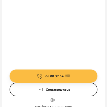
06 88 37 54
▒▒
Contactez-nous
carriere-sauvage.com