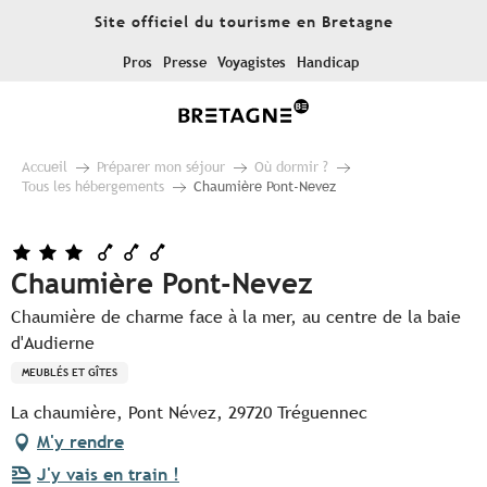
Aller
Site officiel du tourisme en Bretagne
au
contenu
Pros
Presse
Voyagistes
Handicap
principal
Accueil
Préparer mon séjour
Où dormir ?
Tous les hébergements
Chaumière Pont-Nevez
Chaumière Pont-Nevez
Chaumière de charme face à la mer, au centre de la baie
d'Audierne
MEUBLÉS ET GÎTES
La chaumière, Pont Névez, 29720 Tréguennec
M'y rendre
J'y vais en train !