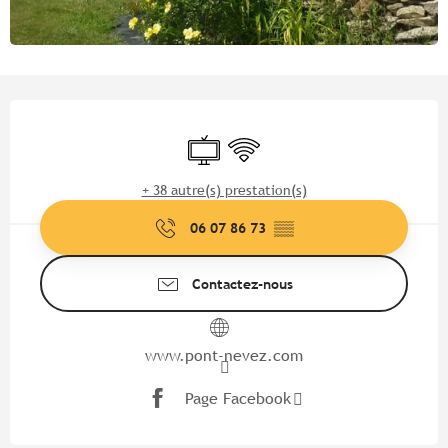
Ouverture et coordonnées
Télévision
WiFi
+ 38 autre(s) prestation(s)
06 07 86 73
▒▒
Contactez-nous
www.pont-nevez.com
Page Facebook