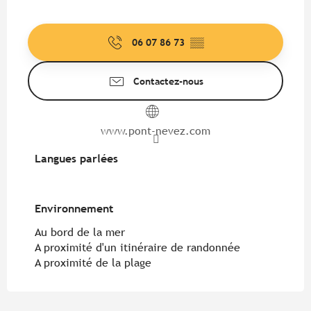
06 07 86 73
▒▒
Contactez-nous
www.pont-nevez.com
Langues parlées
Langues parlées
Environnement
Environnement
Au bord de la mer
A proximité d'un itinéraire de randonnée
A proximité de la plage