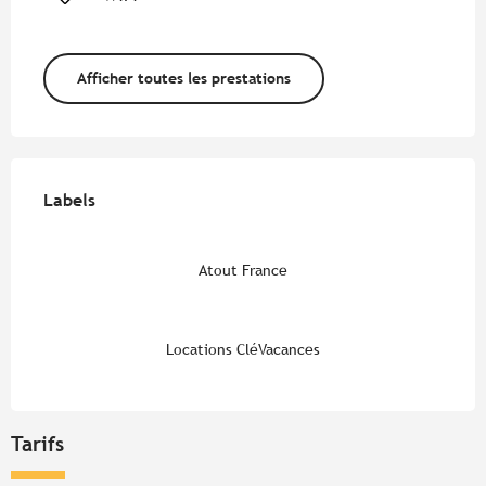
Afficher toutes les prestations
Offres de prestations
Labels
Labels
Atout France
Locations CléVacances
Tarifs