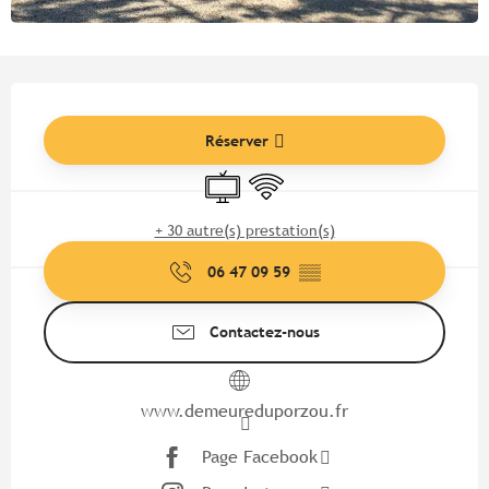
Ouverture et coordonnées
Réserver
Télévision
WiFi
+ 30 autre(s) prestation(s)
06 47 09 59
▒▒
Contactez-nous
www.demeureduporzou.fr
Page Facebook