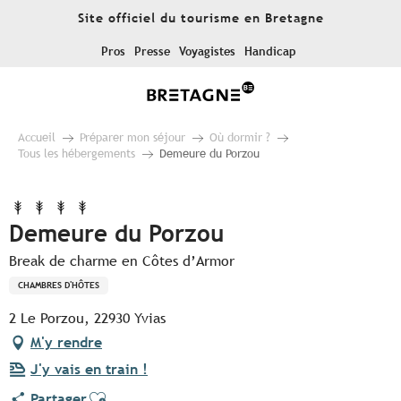
Aller
Site officiel du tourisme en Bretagne
au
contenu
Pros
Presse
Voyagistes
Handicap
principal
Accueil
Préparer mon séjour
Où dormir ?
Tous les hébergements
Demeure du Porzou
Demeure du Porzou
Break de charme en Côtes d’Armor
CHAMBRES D'HÔTES
2 Le Porzou, 22930 Yvias
M'y rendre
J'y vais en train !
Ajouter aux favoris
Partager