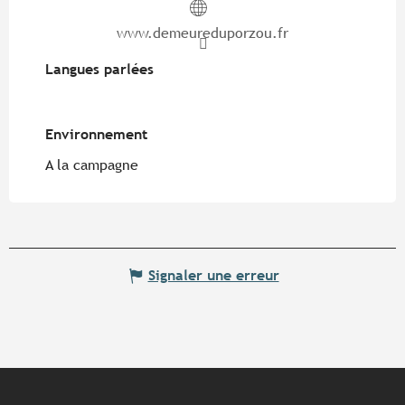
www.demeureduporzou.fr
Langues parlées
Langues parlées
Environnement
Environnement
A la campagne
Signaler une erreur