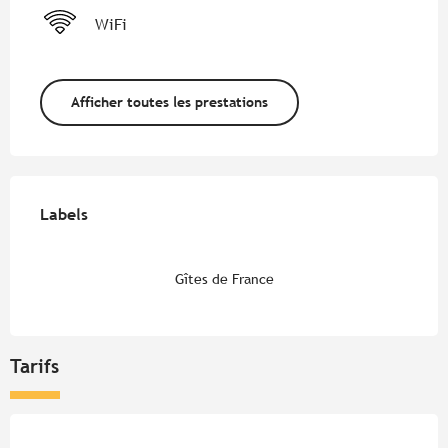
WiFi
Afficher toutes les prestations
Offres de prestations
Labels
Labels
Gîtes de France
Tarifs