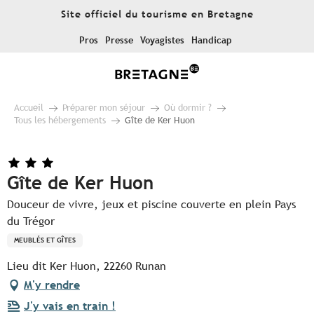
Aller
Site officiel du tourisme en Bretagne
au
contenu
Pros
Presse
Voyagistes
Handicap
principal
Accueil
Préparer mon séjour
Où dormir ?
Tous les hébergements
Gîte de Ker Huon
Gîte de Ker Huon
Douceur de vivre, jeux et piscine couverte en plein Pays
du Trégor
MEUBLÉS ET GÎTES
Lieu dit Ker Huon, 22260 Runan
M'y rendre
J'y vais en train !