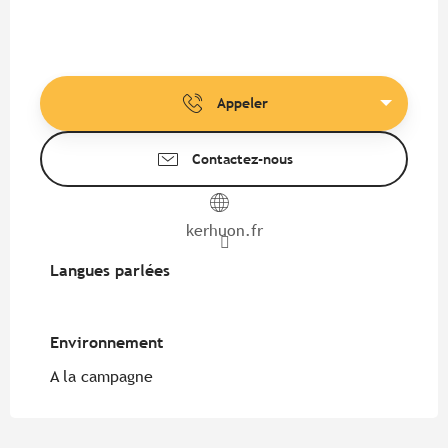
Appeler
Contactez-nous
kerhuon.fr
Langues parlées
Langues parlées
Environnement
Environnement
A la campagne