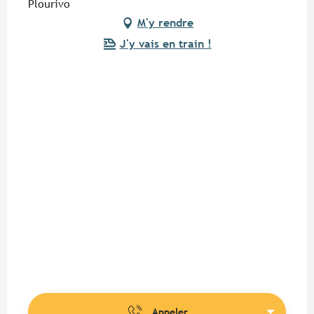
Plourivo
M'y rendre
J'y vais en train !
Appeler