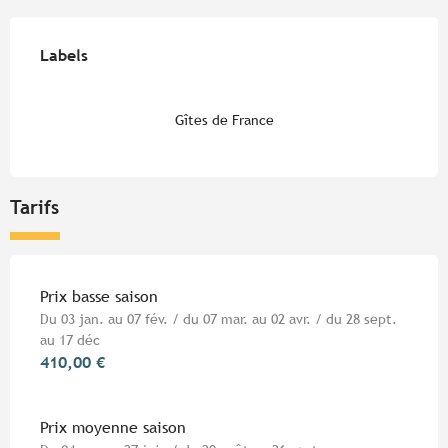
Offres de prestations
Labels
Labels
Gîtes de France
Tarifs
Tarifs 2026
Prix basse saison
Du 03 jan. au 07 fév. / du 07 mar. au 02 avr. / du 28 sept.
au 17 déc
410,00 €
Prix moyenne saison