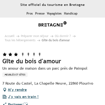
Aller
Site officiel du tourisme en Bretagne
au
contenu
Pros
Presse
Voyagistes
Handicap
principal
Accueil
Préparer mon séjour
Où dormir ?
Tous les hébergements
Gîte du bois d'amour
Gîte du bois d'amour
Un amour de maison dans un parc près de Paimpol
MEUBLÉS ET GÎTES
7 Route du Castel, La Chapelle Neuve, 22860 Plourivo
M'y rendre
J'y vais en train !
Ajouter aux favoris
Partager