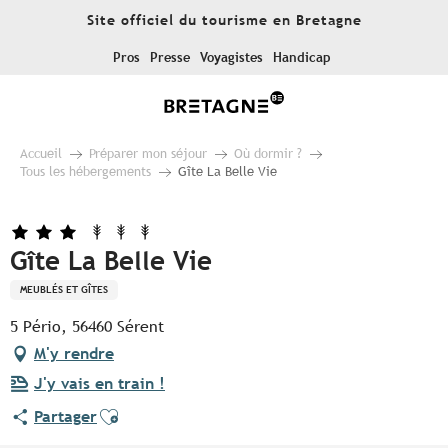
Aller
Site officiel du tourisme en Bretagne
au
contenu
Pros
Presse
Voyagistes
Handicap
principal
Accueil
Préparer mon séjour
Où dormir ?
Tous les hébergements
Gîte La Belle Vie
Gîte La Belle Vie
MEUBLÉS ET GÎTES
5 Pério, 56460 Sérent
M'y rendre
J'y vais en train !
Ajouter aux favoris
Partager