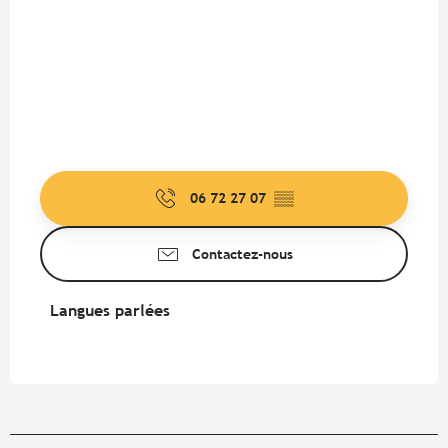
06 72 27 07
▒▒
Contactez-nous
Langues parlées
Langues parlées