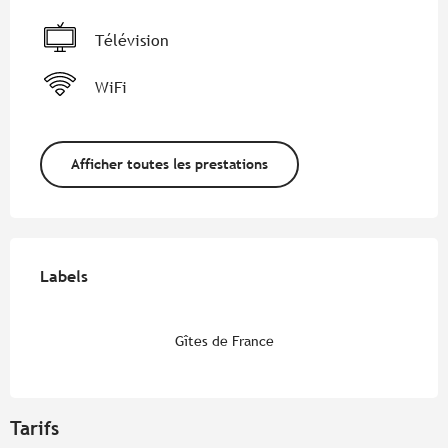
Télévision
WiFi
Afficher toutes les prestations
Offres de prestations
Labels
Labels
Gîtes de France
Tarifs