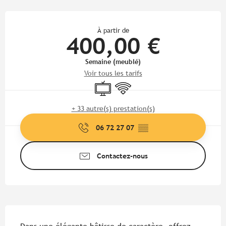
Ouverture et coordonnées
À partir de
400,00 €
Semaine (meublé)
Voir tous les tarifs
Télévision
WiFi
+ 33 autre(s) prestation(s)
06 72 27 07
▒▒
Contactez-nous
Description