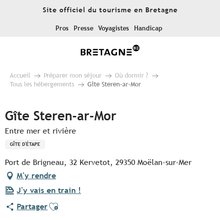
Aller
Site officiel du tourisme en Bretagne
au
contenu
Pros
Presse
Voyagistes
Handicap
principal
Accueil
Préparer mon séjour
Où dormir ?
Tous les hébergements
Gîte Steren-ar-Mor
Gîte Steren-ar-Mor
Entre mer et rivière
GÎTE D'ÉTAPE
Port de Brigneau, 32 Kervetot, 29350 Moëlan-sur-Mer
M'y rendre
J'y vais en train !
Ajouter aux favoris
Partager