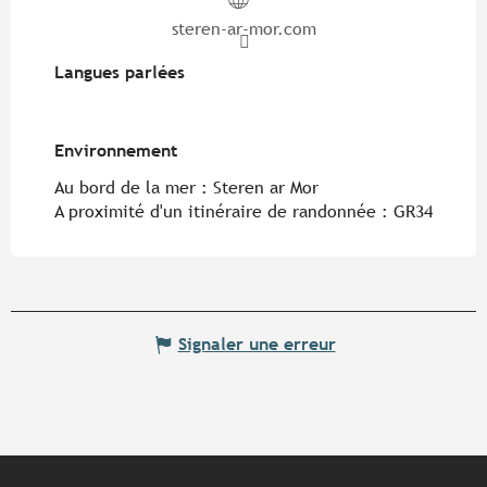
steren-ar-mor.com
Langues parlées
Langues parlées
Environnement
Environnement
Au bord de la mer :
Steren ar Mor
A proximité d'un itinéraire de randonnée :
GR34
Signaler une erreur