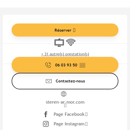
Ouverture et coordonnées
Réserver
Télévision
WiFi
+ 31 autre(s) prestation(s)
06 03 93 50
▒▒
Contactez-nous
steren-ar-mor.com
Page Facebook
Page Instagram