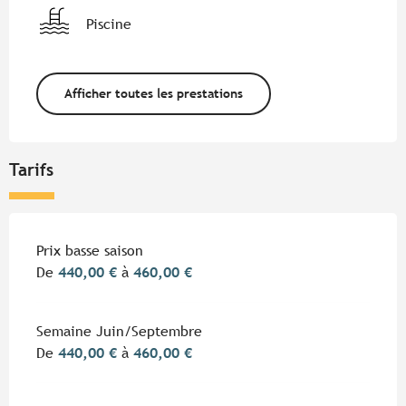
Piscine
Afficher toutes les prestations
Tarifs
Tarifs 2026
Prix basse saison
De
440,00 €
à
460,00 €
Semaine Juin/Septembre
De
440,00 €
à
460,00 €