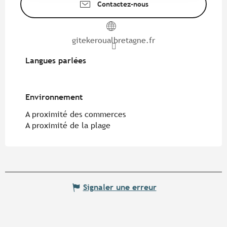
Contactez-nous
gitekeroualbretagne.fr
Langues parlées
Langues parlées
Environnement
Environnement
A proximité des commerces
A proximité de la plage
Signaler une erreur