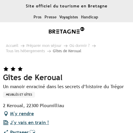
Aller
Site officiel du tourisme en Bretagne
au
contenu
Pros
Presse
Voyagistes
Handicap
principal
Accueil
Préparer mon séjour
Où dormir ?
Tous les hébergements
Gîtes de Keroual
Gîtes de Keroual
Un manoir enraciné dans les secrets d’histoire du Trégor
MEUBLÉS ET GÎTES
2 Keroual, 22300 Ploumilliau
M'y rendre
J'y vais en train !
Ajouter aux favoris
Partager