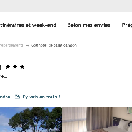
Itinéraires et week-end
Selon mes envies
Pré
 hébergements
Golfhôtel de Saint-Samson
n
ore…
endre
J'y vais en train !