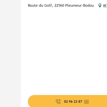
Route du Golf, 22560 Pleumeur-Bodou
M'
02 96 23 87
▒▒