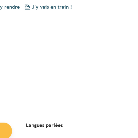
y rendre
J'y vais en train !
Langues parlées
Langues parlées