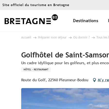
Aller
Site officiel du tourisme en Bretagne
au
contenu
principal
Destinations
Accueil
Préparer mon séjour
Où dormir ?
Tous les
Golfhôtel de Saint-Samso
Un cadre idyllique pour les golfeurs, et plus enc
HÔTEL - RESTAURANT
Route du Golf, 22560 Pleumeur-Bodou
M'y r