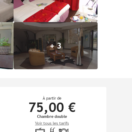
+ 3
Ouverture et coordonnées
À partir de
75,00 €
Chambre double
Voir tous les tarifs
Télévision
Piscine
Restaurant