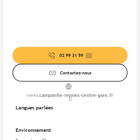
02 99 31 59
▒▒
Contactez-nous
www.campanile-rennes-centre-gare.fr
Langues parlées
Langues parlées
Environnement
Environnement