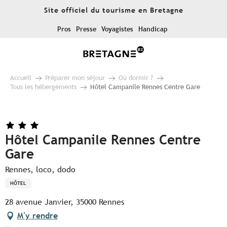
Aller
Site officiel du tourisme en Bretagne
au
contenu
Pros
Presse
Voyagistes
Handicap
principal
Accueil
Préparer mon séjour
Où dormir ?
Tous les hébergements
Hôtel Campanile Rennes Centre Gare
Hôtel Campanile Rennes Centre
Gare
Rennes, loco, dodo
HÔTEL
28 avenue Janvier, 35000 Rennes
M'y rendre