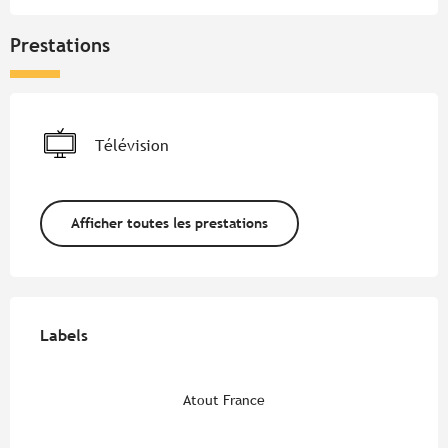
Prestations
Télévision
Afficher toutes les prestations
Offres de prestations
Labels
Labels
Atout France