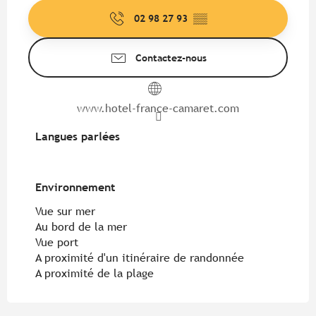
02 98 27 93
▒▒
Contactez-nous
www.hotel-france-camaret.com
Langues parlées
Langues parlées
Environnement
Environnement
Vue sur mer
Au bord de la mer
Vue port
A proximité d'un itinéraire de randonnée
A proximité de la plage