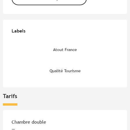
Offres de prestations
Labels
Labels
Atout France
Qualité Tourisme
Tarifs
Tarifs 2026
Chambre double
—