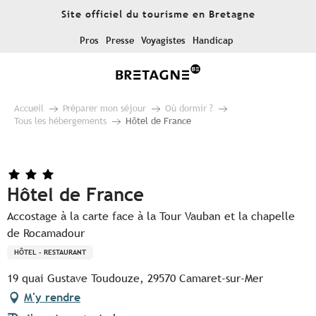
Aller
Site officiel du tourisme en Bretagne
au
contenu
Pros
Presse
Voyagistes
Handicap
principal
Accueil
Préparer mon séjour
Où dormir ?
Tous les hébergements
Hôtel de France
Hôtel de France
Accostage à la carte face à la Tour Vauban et la chapelle
de Rocamadour
HÔTEL - RESTAURANT
19 quai Gustave Toudouze, 29570 Camaret-sur-Mer
M'y rendre