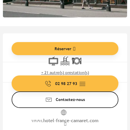
Ouverture et coordonnées
Réserver
Télévision
Piscine
Restaurant
+ 21 autre(s) prestation(s)
02 98 27 93
▒▒
Contactez-nous
www.hotel-france-camaret.com