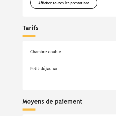
Afficher toutes les prestations
Tarifs
Tarifs 2026
Chambre double
Petit-déjeuner
Moyens de paiement