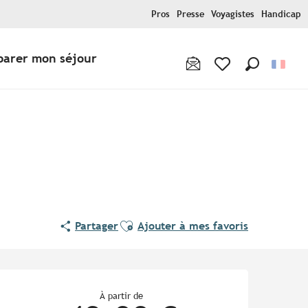
Pros
Presse
Voyagistes
Handicap
parer mon séjour
Recherche
Voir les favoris
Ajouter aux favoris
Partager
Ajouter à mes favoris
Ouverture et coordonnées
À partir de