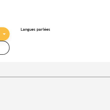
Langues parlées
Langues parlées