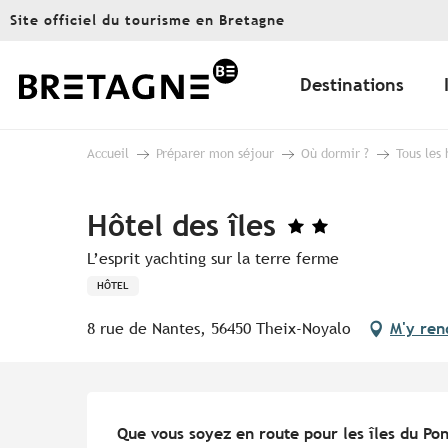
Aller
Site officiel du tourisme en Bretagne
au
contenu
principal
Destinations
Accueil
Préparer mon séjour
Où dormir ?
Tous les
Hôtel des îles
L’esprit yachting sur la terre ferme
HÔTEL
8 rue de Nantes, 56450 Theix-Noyalo
M'y ren
Description
Que vous soyez en route pour les îles du Pon