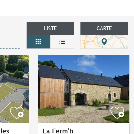
LISTE
CARTE
les
La Ferm'h