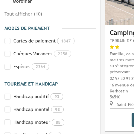
Morbihan
Tout afficher (10)
MODES DE PAIEMENT
Camping
Cartes de paiement
TERRAIN DE 
1847
Chèques Vacances
2258
Famille, cal
maitres mots
su s’intégrer
Espèces
2364
préservant.
02 97 30 91 2
TOURISME ET HANDICAP
16 avenue de
Kerhostin
Handicap auditif
93
56510
Saint-Pie
Handicap mental
98
Handicap moteur
85