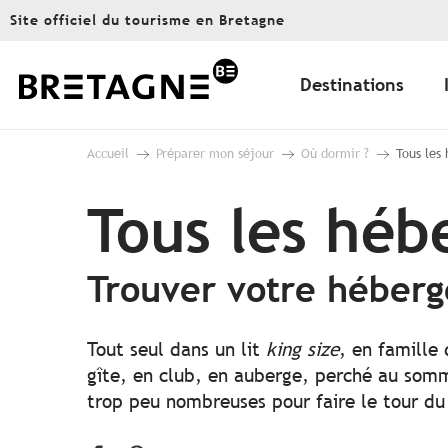
Aller
Site officiel du tourisme en Bretagne
au
contenu
principal
Destinations
Accueil
Préparer mon séjour
Où dormir ?
Tous les
Tous les hé
Trouver votre héber
Tout seul dans un lit
king size
, en famille
gîte, en club, en auberge, perché au somme
trop peu nombreuses pour faire le tour du