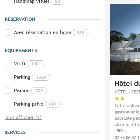
Handicap visuel
83
RÉSERVATION
Avec réservation en ligne
393
EQUIPEMENTS
Wi-fi
1401
Parking
1329
Hôtel d
Piscine
709
HÔTEL - RE
Parking privé
697
Cet établiss
gastronomiqu
Tout afficher (7)
adorable pet
charme rétro
1900...
SERVICES
02 98 06 82 1