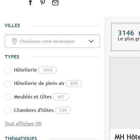
VILLES
3146
Le plus g
TYPES
Hôtellerie
1043
Hôtellerie de plein air
855
Meublés et Gîtes
467
Chambres d'hôtes
339
Tout afficher (8)
MH Hôte
THÉMATIQUES