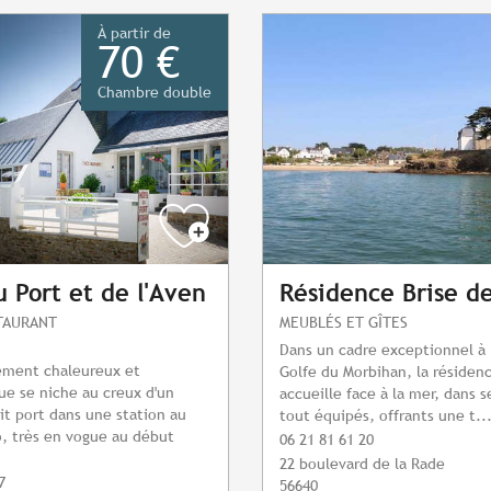
À partir de
70 €
Chambre double
u Port et de l'Aven
Résidence Brise d
STAURANT
MEUBLÉS ET GÎTES
Dans un cadre exceptionnel à 
ement chaleureux et
Golfe du Morbihan, la résiden
e se niche au creux d'un
accueille face à la mer, dans 
it port dans une station au
tout équipés, offrants une t..
, très en vogue au début
06 21 81 61 20
22 boulevard de la Rade
7
56640