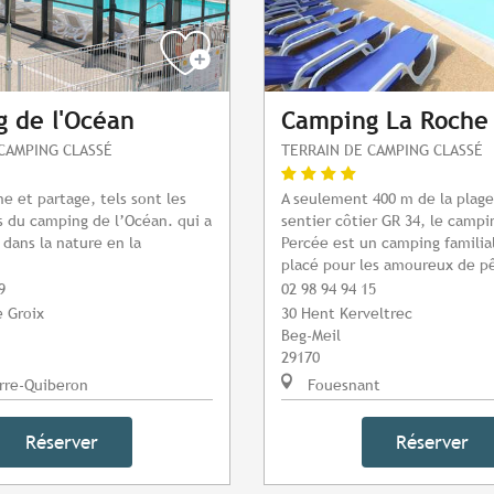
 de l'Océan
Camping La Roche
CAMPING CLASSÉ
TERRAIN DE CAMPING CLASSÉ
me et partage, tels sont les
A seulement 400 m de la plage
 du camping de l’Océan. qui a
sentier côtier GR 34, le campi
 dans la nature en la
Percée est un camping familia
placé pour les amoureux de pê
9
02 98 94 94 15
 Groix
30 Hent Kerveltrec
Beg-Meil
29170
rre-Quiberon
Fouesnant
Réserver
Réserver