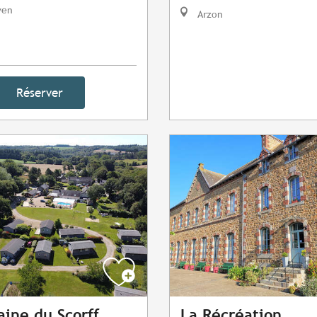
ven
Arzon
Réserver
ine du Scorff
La Récréation