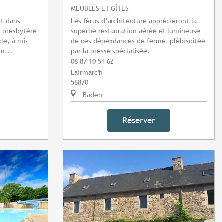
MEUBLÉS ET GÎTES
nt dans
Les férus d’architecture apprécieront la
n presbytère
superbe restauration aérée et lumineuse
cle, à mi-
de ces dépendances de ferme, plébiscitée
n...
par la presse spécialisée.
06 87 10 54 62
Lairmarc'h
56870
Baden
Réserver