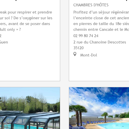
CHAMBRES D'HÔTES
reak pour respirer et prendre
Profitez d’un séjour régénéra
r soi ? De s’oxygéner sur les
l’enceinte close de cet ancie
ers, avant de se poser dans
en pierres de taille du 18e siè
ult only » ?
chemin entre Cancale et le Mo
2
02 99 80 74 24
Guen
2 rue du Chanoine Descottes
35120
Mont-Dol