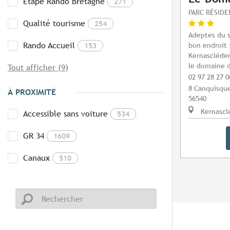
Etape Rando Bretagne
271
PARC RÉSIDE
Qualité tourisme
254
Adeptes du s
Rando Accueil
bon endroit 
153
Kernascléden
le domaine d
Tout afficher (9)
02 97 28 27 0
8 Canquisqu
À PROXIMITÉ
56540
Kernascl
Accessible sans voiture
534
GR 34
1609
Canaux
510