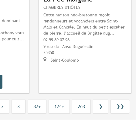
CHAMBRES D'HÔTES
Cette maison néo-bretonne reçoit
e dominant
randonneurs et vacanciers entre Saint-
Malo et Cancale. En haut du petit escalier
Anthony vous
de pierre, l’accueil de Brigitte aug...
 pour cult...
02 99 89 07 98
9 rue de l'Anse Duguesclin
35350
Saint-Coulomb
2
3
87+
174+
263
❯
❯❯