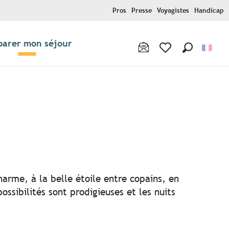
Pros
Presse
Voyagistes
Handicap
parer mon séjour
Recherche
Voir les favoris
r aux favoris
harme, à la belle étoile entre copains, en
ssibilités sont prodigieuses et les nuits