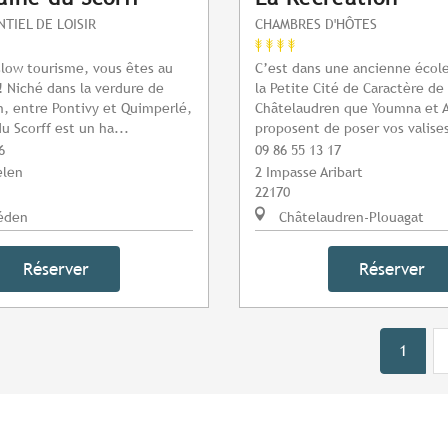
NTIEL DE LOISIR
CHAMBRES D'HÔTES
low tourisme, vous êtes au
C’est dans une ancienne écol
! Niché dans la verdure de
la Petite Cité de Caractère de
, entre Pontivy et Quimperlé,
Châtelaudren que Youmna et 
u Scorff est un ha...
proposent de poser vos valises
6
09 86 55 13 17
elen
2 Impasse Aribart
22170
éden
Châtelaudren-Plouagat
Réserver
Réserver
1