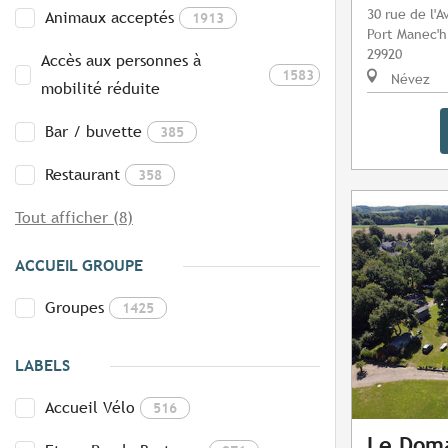
30 rue de l'A
Animaux acceptés
1913
Port Manec'h
29920
Accès aux personnes à
1583
Névez
mobilité réduite
Bar / buvette
385
Restaurant
358
Tout afficher (8)
ACCUEIL GROUPE
Groupes
1425
LABELS
Accueil Vélo
516
Le Doma