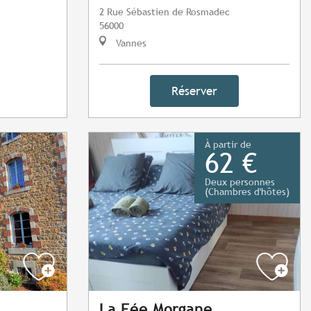
2 Rue Sébastien de Rosmadec
56000
Vannes
Réserver
À partir de
62 €
Deux personnes
(Chambres d'hôtes)
La Fée Morgane