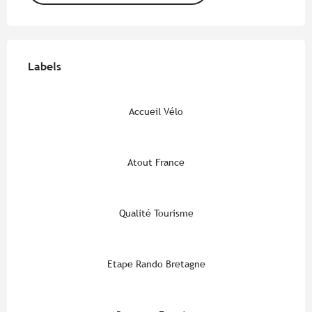
Offres de prestations
Labels
Labels
Accueil Vélo
Atout France
Qualité Tourisme
Etape Rando Bretagne