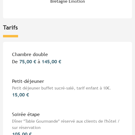
Bretagne Emotion
Tarifs
Tarifs 2026
Chambre double
De
75,00 €
à
145,00 €
Petit-déjeuner
Petit déjeuner buffet sucré-salé, tarif enfant à 10€.
15,00 €
Soirée étape
Dîner "Table Gourmande" réservé aux clients de l'hôtel /
sur réservation
105,00 €