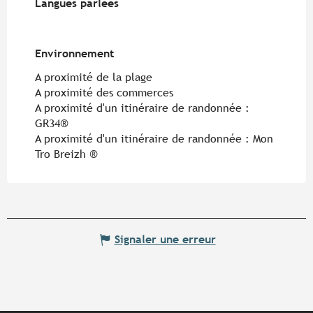
Langues parlées
Langues parlées
Environnement
Environnement
A proximité de la plage
A proximité des commerces
A proximité d'un itinéraire de randonnée :
GR34®
A proximité d'un itinéraire de randonnée :
Mon
Tro Breizh ®
Signaler une erreur