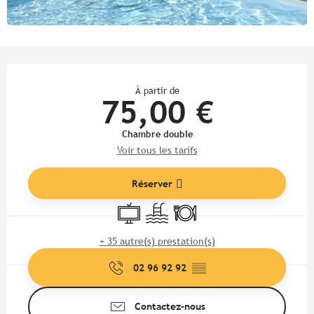
Ouverture et coordonnées
À partir de
75,00 €
Chambre double
Voir tous les tarifs
Réserver
Télévision
Piscine
Restaurant
+ 35 autre(s) prestation(s)
02 96 92 92
▒▒
Contactez-nous