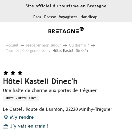
Aller
Site officiel du tourisme en Bretagne
au
contenu
Pros
Presse
Voyagistes
Handicap
principal
Accueil
Préparer mon séjour
Où dormir ?
Tous les hébergements
Hôtel Kastell Dinec'h
Hôtel Kastell Dinec'h
Une halte de charme aux portes de Tréguier
HÔTEL - RESTAURANT
Le Castel, Route de Lannion, 22220 Minihy-Tréguier
M'y rendre
J'y vais en train !