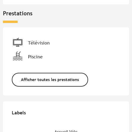
Prestations
Télévision
Piscine
Afficher toutes les prestations
Offres de prestations
Labels
Labels
Accueil Vélo