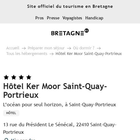
Aller
Site officiel du tourisme en Bretagne
au
contenu
Pros
Presse
Voyagistes
Handicap
principal
Accueil
Préparer mon séjour
Où dormir ?
Tous les hébergements
Hôtel Ker Moor Saint-Quay-Portrieux
Hôtel Ker Moor Saint-Quay-
Portrieux
L’océan pour seul horizon, à Saint-Quay-Portrieux
HÔTEL
13 rue du Président Le Sénécal, 22410 Saint-Quay-
Portrieux