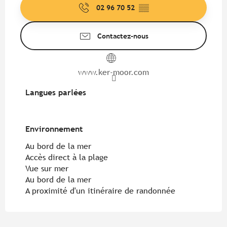
02 96 70 52
▒▒
Contactez-nous
www.ker-moor.com
Langues parlées
Langues parlées
Environnement
Environnement
Au bord de la mer
Accès direct à la plage
Vue sur mer
Au bord de la mer
A proximité d'un itinéraire de randonnée