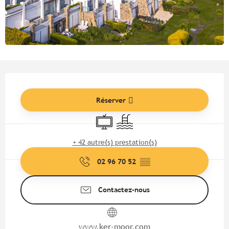
Ouverture et coordonnées
Réserver
Télévision
Piscine
+ 42 autre(s) prestation(s)
02 96 70 52
▒▒
Contactez-nous
www.ker-moor.com