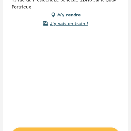
Portrieux
M'y rendre
J'y vais en train !