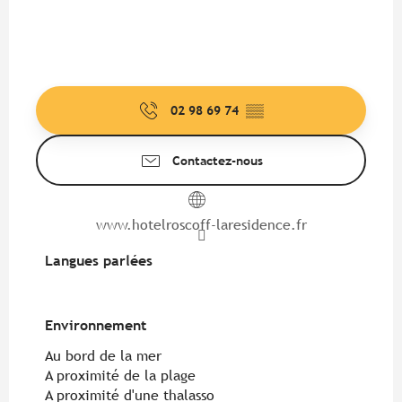
02 98 69 74
▒▒
Contactez-nous
www.hotelroscoff-laresidence.fr
Langues parlées
Langues parlées
Environnement
Environnement
Au bord de la mer
A proximité de la plage
A proximité d'une thalasso