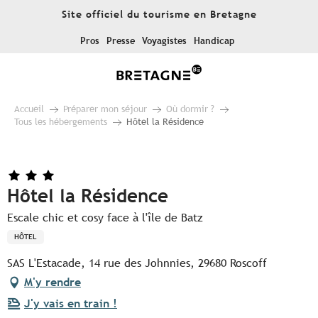
Aller
Site officiel du tourisme en Bretagne
au
contenu
Pros
Presse
Voyagistes
Handicap
principal
Accueil
Préparer mon séjour
Où dormir ?
Tous les hébergements
Hôtel la Résidence
Hôtel la Résidence
Escale chic et cosy face à l'île de Batz
HÔTEL
SAS L'Estacade, 14 rue des Johnnies, 29680 Roscoff
M'y rendre
J'y vais en train !