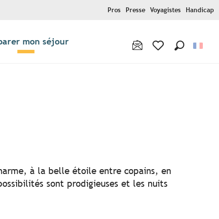
Pros
Presse
Voyagistes
Handicap
parer mon séjour
Recherche
Voir les favoris
r aux favoris
harme, à la belle étoile entre copains, en
ssibilités sont prodigieuses et les nuits