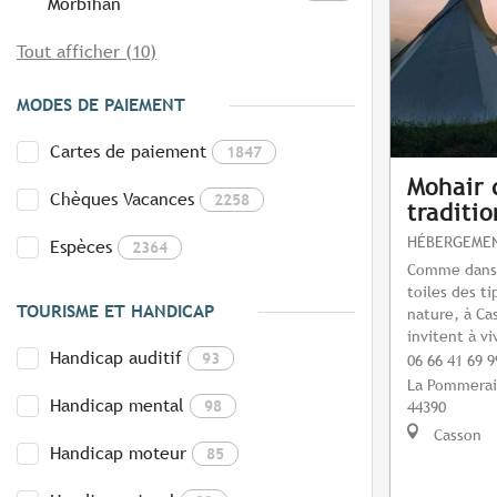
Morbihan
Tout afficher (10)
MODES DE PAIEMENT
Cartes de paiement
1847
Mohair d
Chèques Vacances
2258
traditio
HÉBERGEMEN
Espèces
2364
Comme dans u
toiles des ti
TOURISME ET HANDICAP
nature, à Ca
invitent à v
Handicap auditif
93
06 66 41 69 9
La Pommera
Handicap mental
98
44390
Casson
Handicap moteur
85