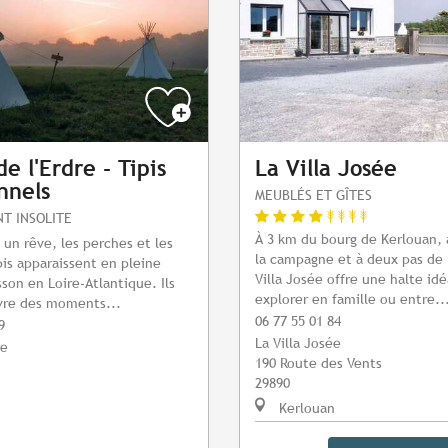
e l'Erdre - Tipis
La Villa Josée
nnels
MEUBLÉS ET GÎTES
T INSOLITE
À 3 km du bourg de Kerlouan,
n rêve, les perches et les
la campagne et à deux pas de 
pis apparaissent en pleine
Villa Josée offre une halte id
sson en Loire-Atlantique. Ils
explorer en famille ou entre..
ivre des moments...
06 77 55 01 84
9
La Villa Josée
ie
190 Route des Vents
29890
Kerlouan