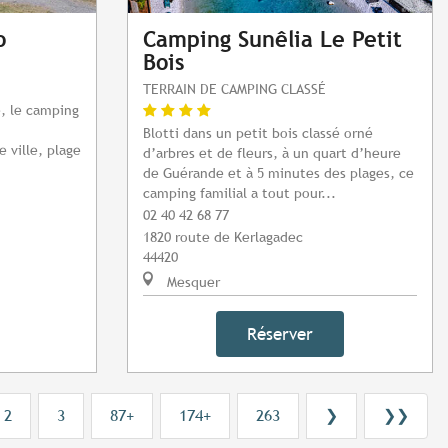
o
Camping Sunêlia Le Petit
Bois
TERRAIN DE CAMPING CLASSÉ
, le camping
Blotti dans un petit bois classé orné
 ville, plage
d’arbres et de fleurs, à un quart d’heure
de Guérande et à 5 minutes des plages, ce
camping familial a tout pour...
02 40 42 68 77
1820 route de Kerlagadec
44420
Mesquer
Réserver
2
3
87+
174+
263
❯
❯❯