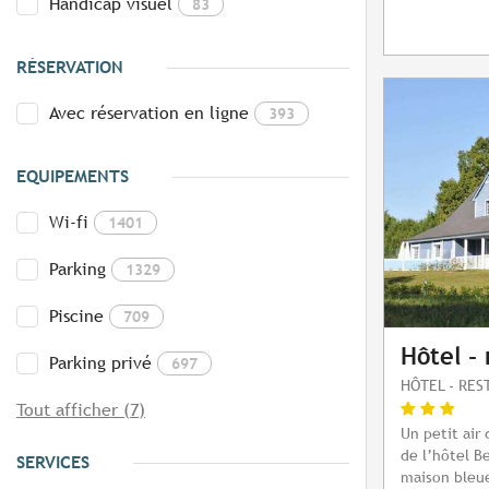
Handicap visuel
83
RÉSERVATION
Avec réservation en ligne
393
EQUIPEMENTS
Wi-fi
1401
Parking
1329
Piscine
709
Hôtel - 
Parking privé
697
HÔTEL - RE
Tout afficher (7)
Un petit air
de l’hôtel B
SERVICES
maison bleue 