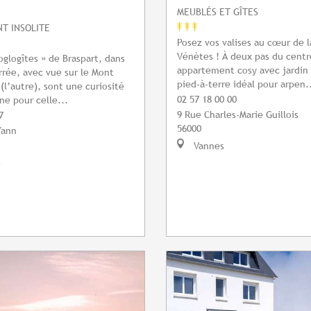
MEUBLÉS ET GÎTES
T INSOLITE
Posez vos valises au cœur de l
Vénètes ! À deux pas du centre
oglogîtes » de Braspart, dans
appartement cosy avec jardin 
rrée, avec vue sur le Mont
pied-à-terre idéal pour arpen.
(l’autre), sont une curiosité
02 57 18 00 00
ne pour celle...
9 Rue Charles-Marie Guillois
7
56000
Yann
Vannes
s