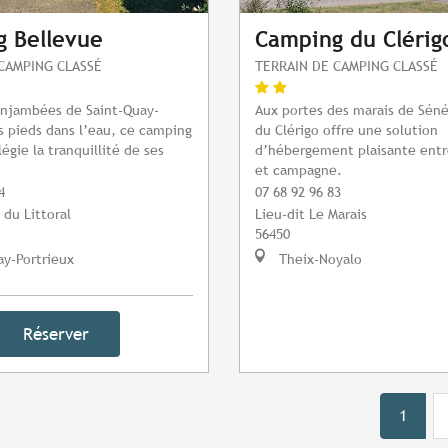
 Bellevue
Camping du Clérig
CAMPING CLASSÉ
TERRAIN DE CAMPING CLASSÉ
enjambées de Saint-Quay-
Aux portes des marais de Séné
es pieds dans l’eau, ce camping
du Clérigo offre une solution
ilégie la tranquillité de ses
d’hébergement plaisante entre
et campagne.
4
07 68 92 96 83
 du Littoral
Lieu-dit Le Marais
56450
y-Portrieux
Theix-Noyalo
Réserver
1