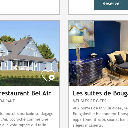
Réserver
restaurant Bel Air
Les suites de Boug
STAURANT
MEUBLÉS ET GÎTES
Aux portes de la ville close, l
 de motel américain se dégage
Bougainville bichonnent l’hosp
el Air, accroché comme une
appartement avec sauna, ha
à la voie rapide qui relie
sièges massants.