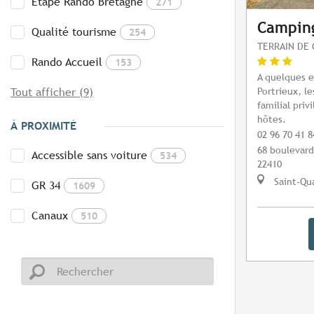
Etape Rando Bretagne
271
Camping
Qualité tourisme
254
TERRAIN DE 
Rando Accueil
153
A quelques 
Portrieux, l
Tout afficher (9)
familial priv
hôtes.
À PROXIMITÉ
02 96 70 41 8
68 boulevard
Accessible sans voiture
534
22410
Saint-Qua
GR 34
1609
Canaux
510