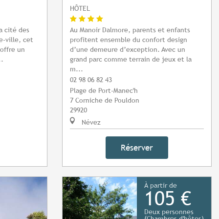
HÔTEL
a cité des
Au Manoir Dalmore, parents et enfants
-ville, cet
profitent ensemble du confort design
offre un
d’une demeure d’exception. Avec un
..
grand parc comme terrain de jeux et la
m...
02 98 06 82 43
Plage de Port-Manec'h
7 Corniche de Pouldon
29920
Névez
Réserver
À partir de
105 €
Deux personnes
(Chambres d'hôtes)