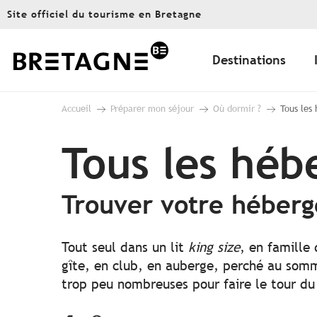
Aller
Site officiel du tourisme en Bretagne
au
contenu
principal
Destinations
Accueil
Préparer mon séjour
Où dormir ?
Tous les
Tous les hé
Trouver votre héber
Tout seul dans un lit
king size
, en famille
gîte, en club, en auberge, perché au somme
trop peu nombreuses pour faire le tour du