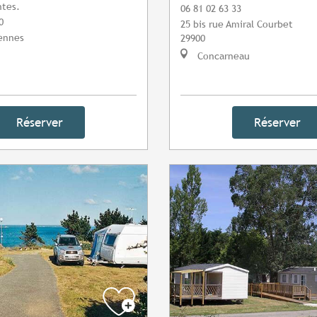
ntes.
06 81 02 63 33
0
25 bis rue Amiral Courbet
Rennes
29900
Concarneau
Réserver
Réserver