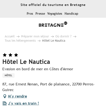
Aller
Site officiel du tourisme en Bretagne
au
contenu
Pros
Presse
Voyagistes
Handicap
principal
Accueil
Préparer mon séjour
Où dormir ?
Tous les hébergements
Hôtel Le Nautica
Hôtel Le Nautica
Evasion en bord de mer en Côtes d'Armor
HÔTEL
87, rue Ernest Renan, Port de plaisance, 22700 Perros-
Guirec
M'y rendre
J'y vais en train !