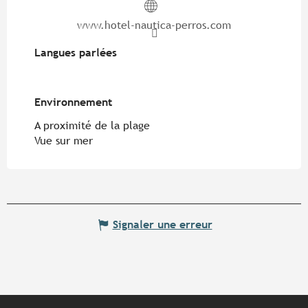
www.hotel-nautica-perros.com
Langues parlées
Langues parlées
Environnement
Environnement
A proximité de la plage
Vue sur mer
Signaler une erreur