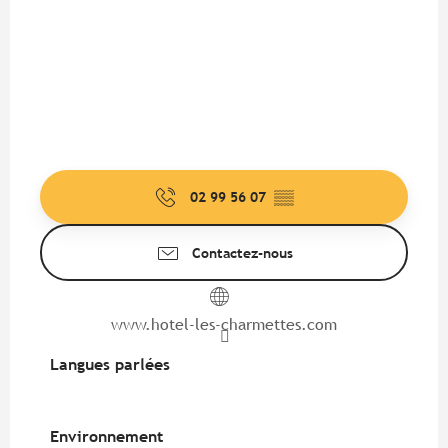
02 99 56 07
▒▒
Contactez-nous
www.hotel-les-charmettes.com
Langues parlées
Langues parlées
Environnement
Environnement