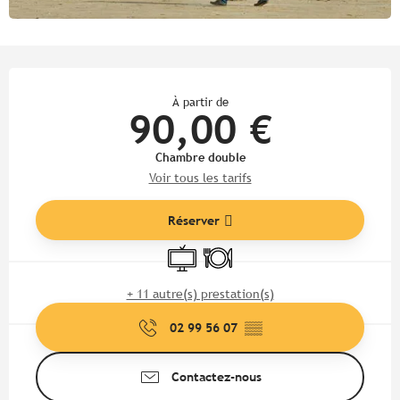
Ouverture et coordonnées
À partir de
90,00 €
Chambre double
Voir tous les tarifs
Réserver
Télévision
Restaurant
+ 11 autre(s) prestation(s)
02 99 56 07
▒▒
Contactez-nous