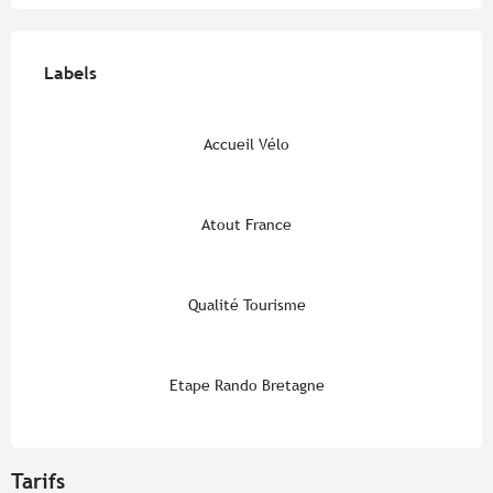
Offres de prestations
Labels
Labels
Accueil Vélo
Atout France
Qualité Tourisme
Etape Rando Bretagne
Tarifs