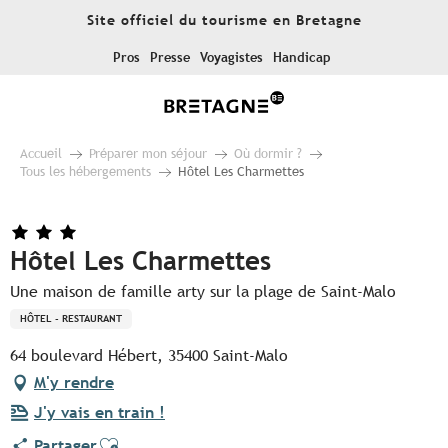
Aller
Site officiel du tourisme en Bretagne
au
contenu
Pros
Presse
Voyagistes
Handicap
principal
Accueil
Préparer mon séjour
Où dormir ?
Tous les hébergements
Hôtel Les Charmettes
Hôtel Les Charmettes
Une maison de famille arty sur la plage de Saint-Malo
HÔTEL - RESTAURANT
64 boulevard Hébert, 35400 Saint-Malo
M'y rendre
J'y vais en train !
Ajouter aux favoris
Partager