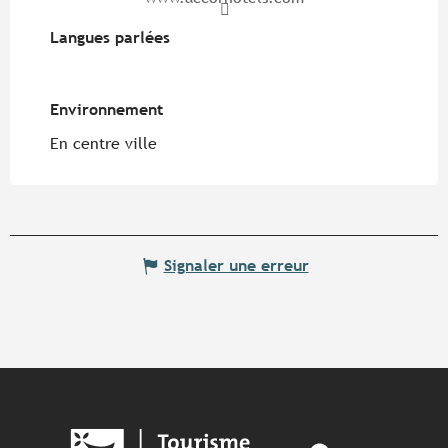
Langues parlées
Langues parlées
Environnement
Environnement
En centre ville
Signaler une erreur