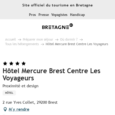
Aller
Site officiel du tourisme en Bretagne
au
contenu
Pros
Presse
Voyagistes
Handicap
principal
Accueil
Préparer mon séjour
Où dormir ?
Tous les hébergements
Hôtel Mercure Brest Centre Les Voyageurs
Hôtel Mercure Brest Centre Les
Voyageurs
Proximité et design
HÔTEL
2 rue Yves Collet, 29200 Brest
M'y rendre