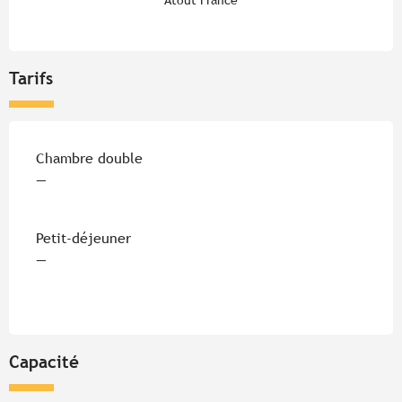
Tarifs
Tarifs 2026
Chambre double
—
Petit-déjeuner
—
Capacité