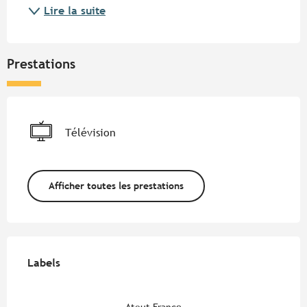
Lire la suite
Prestations
Télévision
Afficher toutes les prestations
Offres de prestations
Labels
Labels
Atout France