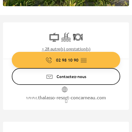
Ouverture et coordonnées
Télévision
Piscine
Restaurant
+ 28 autre(s) prestation(s)
02 98 10 90
▒▒
Contactez-nous
www.thalasso-resort-concarneau.com
Description