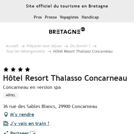
Aller
Site officiel du tourisme en Bretagne
au
contenu
Pros
Presse
Voyagistes
Handicap
principal
Accueil
Préparer mon séjour
Où dormir ?
Tous les hébergements
Hôtel Resort Thalasso Concarneau
Hôtel Resort Thalasso Concarneau
Concarneau en version spa
HÔTEL
36 rue des Sables Blancs, 29900 Concarneau
M'y rendre
J'y vais en train !
Ajouter aux favoris
Partager