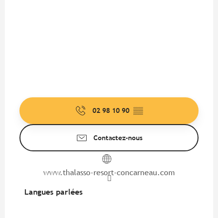
02 98 10 90
▒▒
Contactez-nous
www.thalasso-resort-concarneau.com
Langues parlées
Langues parlées