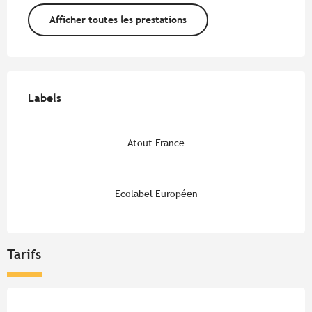
Afficher toutes les prestations
Offres de prestations
Labels
Labels
Atout France
Ecolabel Européen
Tarifs