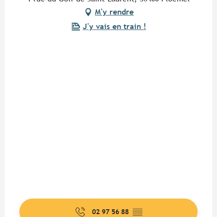
M'y rendre
J'y vais en train !
02 97 56 88
▒▒