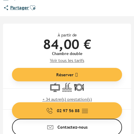
Ajouter aux favoris
Partager
Ouverture et coordonnées
À partir de
84,00 €
Chambre double
Voir tous les tarifs
Réserver
Télévision
Piscine
Restaurant
+ 34 autre(s) prestation(s)
02 97 56 88
▒▒
Contactez-nous