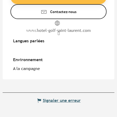
Contactez-nous
www.hotel-golf-saint-laurent.com
Langues parlées
Langues parlées
Environnement
Environnement
A la campagne
Signaler une erreur