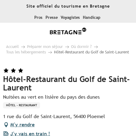
Aller
Site officiel du tourisme en Bretagne
au
contenu
Pros
Presse
Voyagistes
Handicap
principal
Accueil
Préparer mon séjour
Où dormir ?
Tous les hébergements
Hôtel-Restaurant du Golf de Saint-Laurent
Hôtel-Restaurant du Golf de Saint-
Laurent
Nuitées au vert en lisière du pays des dunes
HÔTEL - RESTAURANT
1 rue du Golf de Saint-Laurent, 56400 Ploemel
M'y rendre
J'y vais en train !