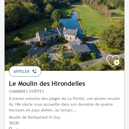
APPELER
Le Moulin des Hirondelles
CHAMBRES D'HÔTES
À trente minutes des plages de La Trinité, cet ancien moulin
du 18e siècle vous accueille dans son domaine de quatre
hectares en pays alréen, au tempo...
Moulin de Kerbastard St Guy
56330