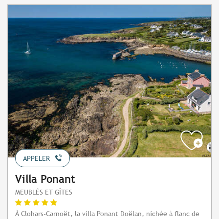
APPELER
Villa Ponant
MEUBLÉS ET GÎTES
À Clohars-Carnoët, la villa Ponant Doëlan, nichée à flanc de