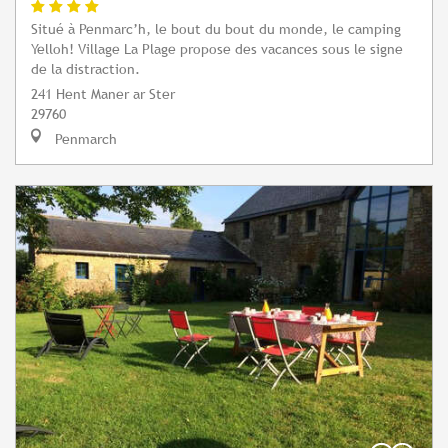
Situé à Penmarc’h, le bout du bout du monde, le camping
Yelloh! Village La Plage propose des vacances sous le signe
de la distraction.
241 Hent Maner ar Ster
29760
Penmarch