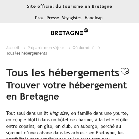
Aller
Site officiel du tourisme en Bretagne
au
contenu
Pros
Presse
Voyagistes
Handicap
principal
Accueil
Préparer mon séjour
Où dormir ?
Tous les hébergements
Tous les hébergements
Ajo
Trouver votre hébergement
en Bretagne
Tout seul dans un lit
king size
, en famille dans une yourte,
en couple blotti dans un hôtel de charme, à la belle étoile
entre copains, en gîte, en club, en auberge, perché au
sommet d’une cabane dans les arbres : en Bretagne, les