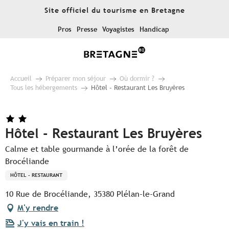
Aller
Site officiel du tourisme en Bretagne
au
contenu
Pros
Presse
Voyagistes
Handicap
principal
Accueil
Préparer mon séjour
Où dormir ?
Tous les hébergements
Hôtel - Restaurant Les Bruyères
Hôtel - Restaurant Les Bruyères
Calme et table gourmande à l’orée de la forêt de
Brocéliande
HÔTEL - RESTAURANT
10 Rue de Brocéliande, 35380 Plélan-le-Grand
M'y rendre
J'y vais en train !