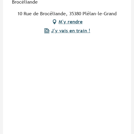
Brocéliande
10 Rue de Brocéliande, 35380 Plélan-le-Grand
M'y rendre
J'y vais en train !