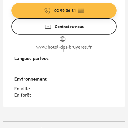
02 99 06 81
▒▒
Contactez-nous
www.hotel-des-bruyeres.fr
Langues parlées
Langues parlées
Environnement
Environnement
En ville
En forêt