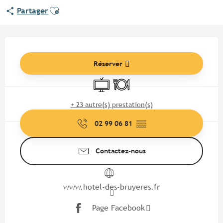
Ajouter aux favoris
Partager
Ouverture et coordonnées
Réserver
Télévision
Restaurant
+ 23 autre(s) prestation(s)
02 99 06 81
▒▒
Contactez-nous
www.hotel-des-bruyeres.fr
Page Facebook