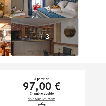
+ 3
Ouverture et coordonnées
À partir de
97,00 €
Chambre double
Voir tous les tarifs
Télévision