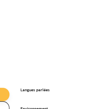
Langues parlées
Langues parlées
Environnement
Environnement