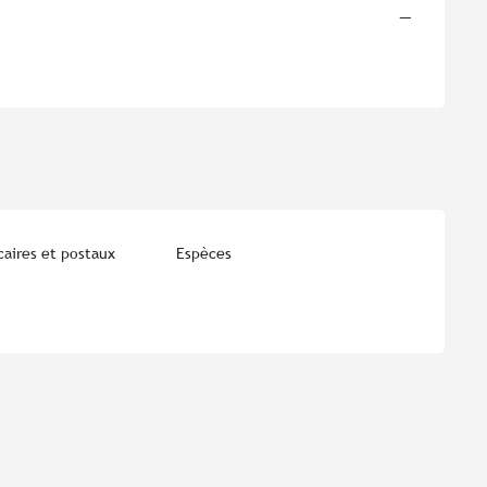
—
aires et postaux
Espèces