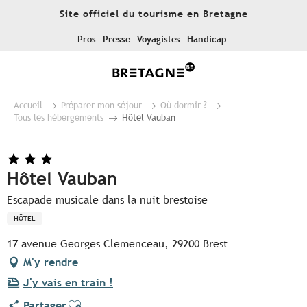
Aller
Site officiel du tourisme en Bretagne
au
contenu
Pros
Presse
Voyagistes
Handicap
principal
Accueil
Préparer mon séjour
Où dormir ?
Tous les hébergements
Hôtel Vauban
Hôtel Vauban
Escapade musicale dans la nuit brestoise
HÔTEL
17 avenue Georges Clemenceau, 29200 Brest
M'y rendre
J'y vais en train !
Ajouter aux favoris
Partager